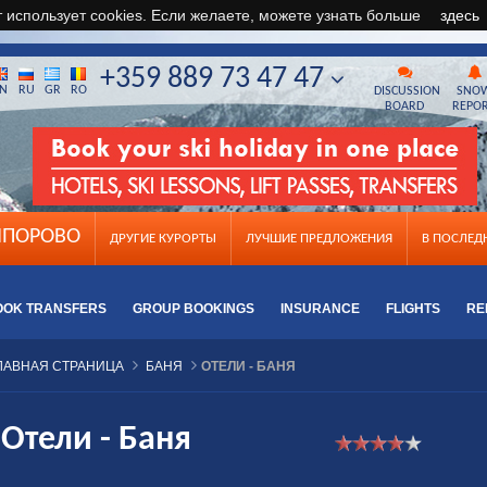
т использует cookies. Если желаете, можете узнать больше
здесь
+359 889 73 47 47
N
RU
GR
RO
DISCUSSION
SNO
BOARD
REPO
ПОРОВО
ДРУГИЕ КУРОРТЫ
ЛУЧШИЕ ПРЕДЛОЖЕНИЯ
B ПОСЛЕ
OOK TRANSFERS
GROUP BOOKINGS
INSURANCE
FLIGHTS
RE
ЛАВНАЯ СТРАНИЦА
БАНЯ
ОТЕЛИ - БАНЯ
Отели - Баня