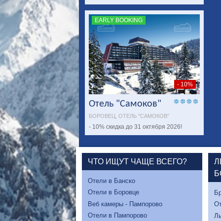
EARLY BOOKING
- 10%
Отель "Самоков"
БОРОВЕЦ, ОТЕЛЬ "САМОКОВ"
- 10% скидка до 31 октября 2026!
ЧТО ИЩУТ ЧАЩЕ ВСЕГО?
Л
Б
Отели в Банско
Отели в Боровце
Бр
Веб камеры - Пампорово
От
Отели в Пампорово
Л