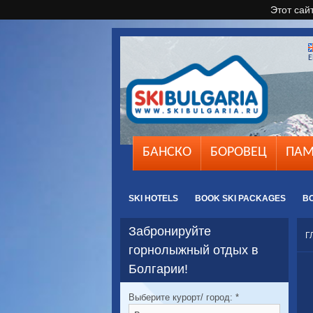
Этот сай
E
БАНСКО
БОРОВЕЦ
ПАМ
SKI HOTELS
BOOK SKI PACKAGES
B
Забронируйте
Г
горнолыжный отдых в
Болгарии!
Выберите курорт/ город:
*