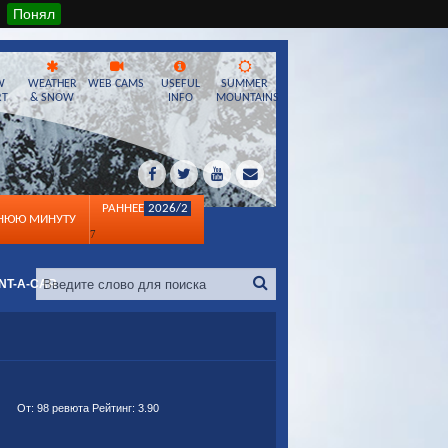
Понял
W
WEATHER
WEB CAMS
USEFUL
SUMMER
RT
& SNOW
INFO
MOUNTAINS
РАННЕЕ
2026/2
ДНЮЮ МИНУТУ
7
NT-A-CAR
От:
98 ревюта
Рейтинг:
3.90