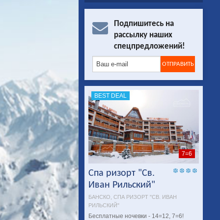
Подпишитесь на
рассылку наших
спецпредложений!
BEST DEAL
7=6
Спа ризорт "Св.
Иван Рильский"
БАНСКО, СПА РИЗОРТ "СВ. ИВАН
РИЛЬСКИЙ"
Бесплатные ночевки - 14=12, 7=6!