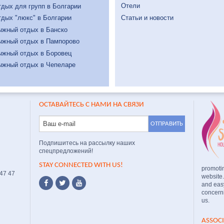
Отели
дых для групп в Болгарии
Статьи и новости
дых "люкс" в Болгарии
ыжный отдых в Банско
ыжный отдых в Пампорово
ыжный отдых в Боровец
ыжный отдых в Чепеларе
ОСТАВАЙТЕСЬ С НАМИ НА СВЯЗИ
Подпишитесь на рассылку наших
спецпредложений!
STAY CONNECTED WITH US!
promoti
 47 47
website
and easy
concerni
us.
ASSOC