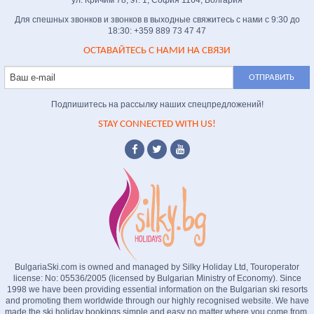
ул. Кричим 78, эт. 1, София 1164, Болгария
Для спешных звонков и звонков в выходные свяжитесь с нами с 9:30 до
18:30: +359 889 73 47 47
ОСТАВАЙТЕСЬ С НАМИ НА СВЯЗИ
Подпишитесь на рассылку наших спецпредложений!
STAY CONNECTED WITH US!
BulgariaSki.com is owned and managed by Silky Holiday Ltd, Touroperator
license: No: 05536/2005 (licensed by Bulgarian Ministry of Economy). Since
1998 we have been providing essential information on the Bulgarian ski resorts
and promoting them worldwide through our highly recognised website. We have
made the ski holiday bookings simple and easy no matter where you come from.