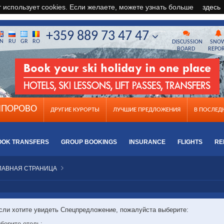
т использует cookies. Если желаете, можете узнать больше
здесь
+359 889 73 47 47
N
RU
GR
RO
DISCUSSION
SNO
BOARD
REPO
ПОРОВО
ДРУГИЕ КУРОРТЫ
ЛУЧШИЕ ПРЕДЛОЖЕНИЯ
B ПОСЛЕ
OOK TRANSFERS
GROUP BOOKINGS
INSURANCE
FLIGHTS
RE
ЛАВНАЯ СТРАНИЦА
сли хотите увидеть Спецпредложение, пожалуйста выберите:
берите отель: