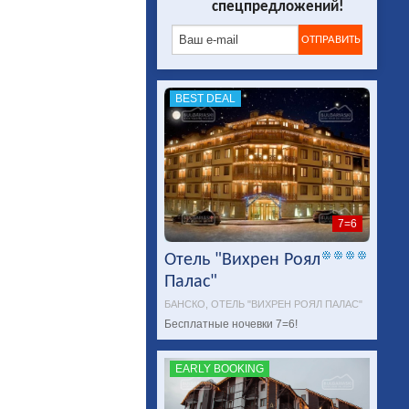
спецпредложений!
BEST DEAL
7=6
Отель "Вихрен Роял
Палас"
БАНСКО, ОТЕЛЬ "ВИХРЕН РОЯЛ ПАЛАС"
Бесплатные ночевки 7=6!
EARLY BOOKING