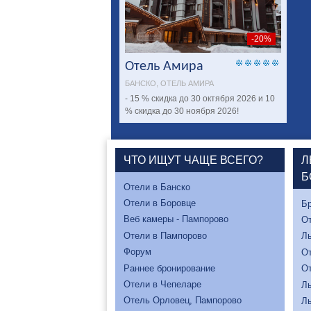
-20%
Отель Амира
БАНСКО, ОТЕЛЬ АМИРА
- 15 % скидка до 30 октября 2026 и 10
% скидка до 30 ноября 2026!
ЧТО ИЩУТ ЧАЩЕ ВСЕГО?
Л
Б
Отели в Банско
Отели в Боровце
Бр
Веб камеры - Пампорово
От
Отели в Пампорово
Л
Форум
От
Раннее бронирование
От
Отели в Чепеларе
Л
Отель Орловец, Пампорово
Л