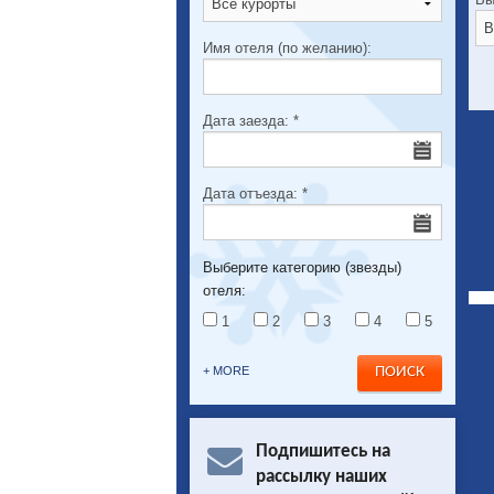
Имя отеля (по желанию):
Дата заезда:
*
Дата отъезда:
*
Выберите категорию (звезды)
отеля:
1
2
3
4
5
+ MORE
Подпишитесь на
рассылку наших