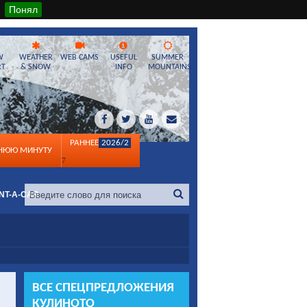
Понял
W
WEATHER
WEB CAMS
USEFUL
SUMMER
RT
& SNOW
INFO
MOUNTAINS
РАННЕЕ
2026/2
ДНЮЮ МИНУТУ
7
NT-A-CAR
ВСЕ СПЕЦПРЕДЛОЖЕНИЯ
КУЛИНОТО