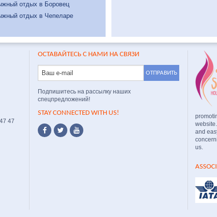
ыжный отдых в Боровец
ыжный отдых в Чепеларе
ОСТАВАЙТЕСЬ С НАМИ НА СВЯЗИ
Подпишитесь на рассылку наших
спецпредложений!
STAY CONNECTED WITH US!
promoti
 47 47
website
and easy
concerni
us.
ASSOC