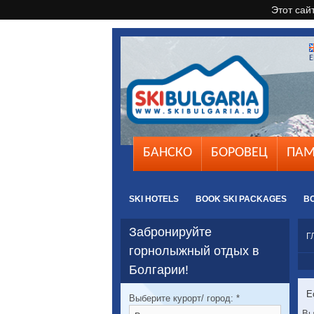
Этот сай
E
БАНСКО
БОРОВЕЦ
ПАМ
SKI HOTELS
BOOK SKI PACKAGES
B
Забронируйте
Г
горнолыжный отдых в
Болгарии!
Е
Выберите курорт/ город:
*
Вы