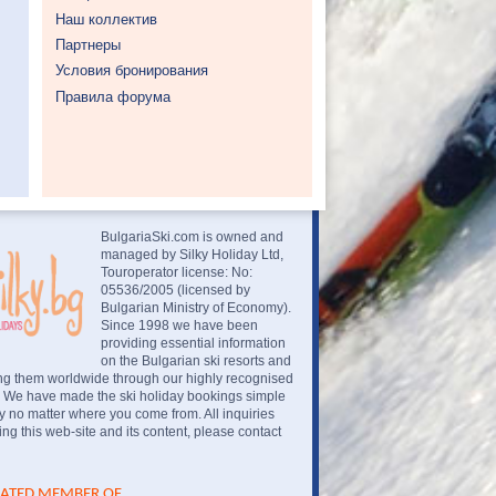
Наш коллектив
Партнеры
Условия бронирования
Правила форума
BulgariaSki.com is owned and
managed by Silky Holiday Ltd,
Touroperator license: No:
05536/2005 (licensed by
Bulgarian Ministry of Economy).
Since 1998 we have been
providing essential information
on the Bulgarian ski resorts and
ng them worldwide through our highly recognised
. We have made the ski holiday bookings simple
 no matter where you come from. All inquiries
ng this web-site and its content, please contact
IATED MEMBER OF