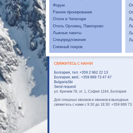
Форум
От
Раннее бронирование
От
Отели в Чепеларе
Л
Отель Орловец, Пампорово
Л
Лыжные пакеты
Л
Спецпредложения
Л
Снежный покров
СВЯЖИТЕСЬ С НАМИ
Болгария, тел: +359 2 962 22 13
Болгария, моб.: +359 889 73 47 47
BulgariaSki
Send request
ул. Кричим 78, эт. 1, София 1164, Болгария
Для спешных звонков и звонков в выходные
свяжитесь с нами с 9:30 до 18:30: +359 889 73