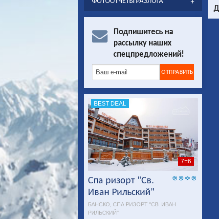
ФОТООТЧЕТЫ РАЗЛОГА
Д
Подпишитесь на
рассылку наших
спецпредложений!
BEST DEAL
7=6
Спа ризорт "Св.
Иван Рильский"
БАНСКО, СПА РИЗОРТ "СВ. ИВАН
РИЛЬСКИЙ"