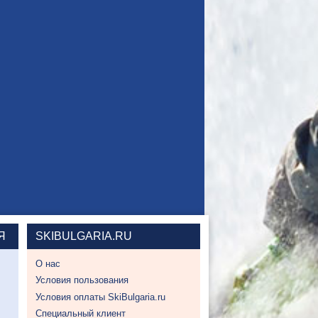
Я
SKIBULGARIA.RU
О нас
Условия пользования
Условия оплаты SkiBulgaria.ru
Специальный клиент