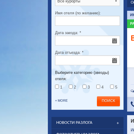
О
Имя отеля (по желанию):
И
Р
Дата заезда:
*
Дата отъезда:
*
Выберите категорию (звезды)
отеля:
1
2
3
4
5
+ MORE
И
НОВОСТИ РАЗЛОГА
И