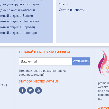
Отели
дых для групп в Болгарии
Статьи и новости
дых "люкс" в Болгарии
ыжный отдых в Банско
ыжный отдых в Пампорово
ыжный отдых в Боровец
ыжный отдых в Чепеларе
ОСТАВАЙТЕСЬ С НАМИ НА СВЯЗИ
Подпишитесь на рассылку наших
спецпредложений!
STAY CONNECTED WITH US!
promoti
 47 47
website
and easy
concerni
us.
ASSOC