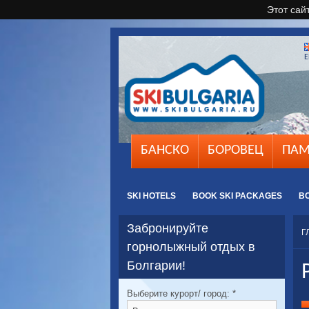
Этот сай
E
БАНСКО
БОРОВЕЦ
ПАМ
SKI HOTELS
BOOK SKI PACKAGES
B
Забронируйте
Г
горнолыжный отдых в
Болгарии!
Выберите курорт/ город:
*