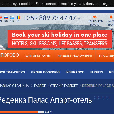
т использует cookies. Если желаете, можете узнать больше
здесь
+359 889 73 47 47
N
RU
GR
RO
DISCUSSION
SNO
BOARD
REPO
ПОРОВО
ДРУГИЕ КУРОРТЫ
ЛУЧШИЕ ПРЕДЛОЖЕНИЯ
B ПОСЛЕ
OOK TRANSFERS
GROUP BOOKINGS
INSURANCE
FLIGHTS
RE
ЛАВНАЯ СТРАНИЦА
РАЗЛОГ
ОТЕЛИ В РАЗЛОГЕ
REDENKA PALACE 
Реденка Палас Апарт-отель
4.4
/
5