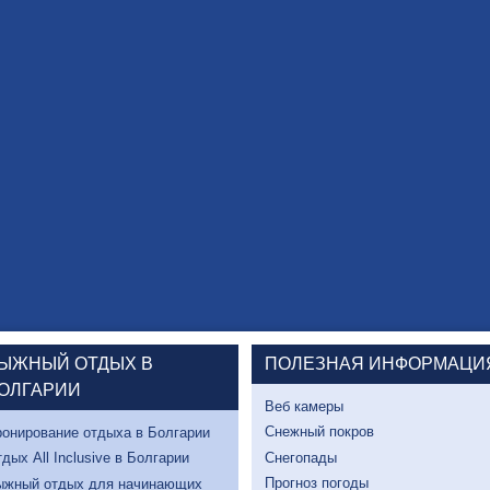
ЫЖНЫЙ ОТДЫХ В
ПОЛЕЗНАЯ ИНФОРМАЦИ
ОЛГАРИИ
Веб камеры
Снежный покров
онирование отдыха в Болгарии
Снегопады
дых All Inclusive в Болгарии
Прогноз погоды
ыжный отдых для начинающих