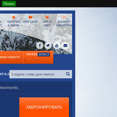
Понял
W
WEATHER
WEB CAMS
USEFUL
SUMMER
RT
& SNOW
INFO
MOUNTAINS
РАННЕЕ
2026/2
ДНЮЮ МИНУТУ
7
NT-A-CAR
APARTHOTEL
ЗАБРОНИРОВАТЬ