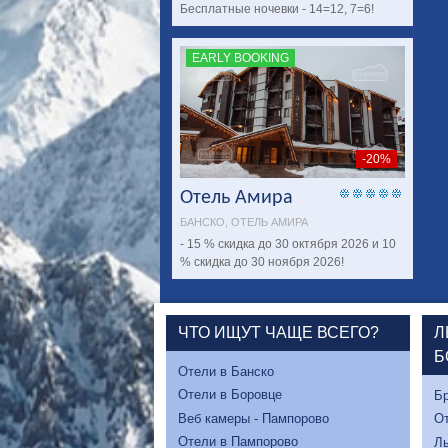
Бесплатные ночевки - 14=12, 7=6!
EARLY BOOKING
-20%
Отель Амира
БАНСКО, ОТЕЛЬ АМИРА
- 15 % скидка до 30 октября 2026 и 10
% скидка до 30 ноября 2026!
ЧТО ИЩУТ ЧАЩЕ ВСЕГО?
Л
Б
Отели в Банско
Отели в Боровце
Бр
Веб камеры - Пампорово
От
Отели в Пампорово
Л