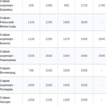
София
аэропорт -
63€
126€
86€
172€
176€
Боровец
София -
Рильский
110€
220€
180€
360€
-
Монастырь
София
аэропорт -
110€
220€
147€
294€
294€
Банско
София
аэропорт -
150€
300€
184€
368€
340€
Пампорово
София -
76€
152€
100€
200€
-
Велинград
София
аэропорт -
100€
200€
160€
320€
-
Пловдив
София -
105€
210€
130€
260€
-
Хисаря