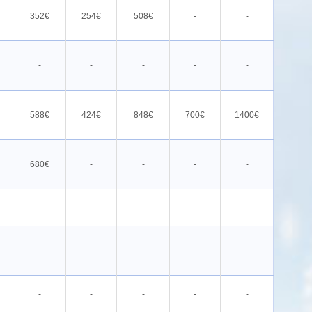
352€
254€
508€
-
-
-
-
-
-
-
588€
424€
848€
700€
1400€
680€
-
-
-
-
-
-
-
-
-
-
-
-
-
-
-
-
-
-
-