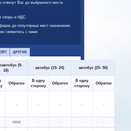
 отвезут Вас до выбранного места
е сборы и НДС.
сферах до популярных мест назначения.
нию
свяжитесь с нами
.
ORT
ДРУГИЕ
автобус (9-
автобус (19- 24)
автобус (25- 50)
18)
у
В одну
В одну
Обратно
Обратно
Обратно
ну
сторону
сторону
-
-
-
-
-
680€
-
-
-
-