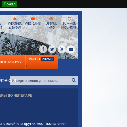
Понял
W
WEATHER
WEB CAMS
USEFUL
SUMMER
RT
& SNOW
INFO
MOUNTAINS
РАННЕЕ
2026/2
ДНЮЮ МИНУТУ
7
NT-A-CAR
ЕРЫ ДО ЧЕПЕЛАРЕ
х отелей или других мест назначения.