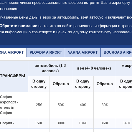
аши приветливые профессиональные шофера встретят Вас в аэропорту и
азначения.
 Указанные цены даны в евро за автомобиль/ вэн/ автобус и включают вс
 Обратите внимание
на то, что на сайте размещена информация о тран
ля информации о транспорте и ценах по другому конкретному направле
OFIA AIRPORT
PLOVDIV AIRPORT
VARNA AIRPORT
BOURGAS AIRP
автомобиль (1-3
микро
вэн (4- 8 человек)
человек)
ТРАНСФЕРЫ
В одну
В одну
В одн
Обратно
Обратно
сторону
сторону
сторо
София
аэропорт -
25€
50€
40€
80€
-
отель in
София
София -
150€
300€
184€
368€
340€