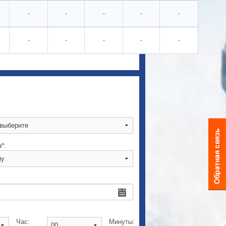
-
-
-
-
-
-
-
-
-
-
*:
Час:
Минуты: