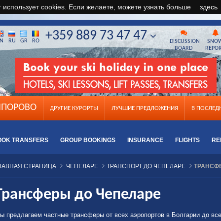
т использует cookies. Если желаете, можете узнать больше
здесь
+359 889 73 47 47
N
RU
GR
RO
DISCUSSION
SNO
BOARD
REPO
ПОРОВО
ДРУГИЕ КУРОРТЫ
ЛУЧШИЕ ПРЕДЛОЖЕНИЯ
B ПОСЛЕ
OOK TRANSFERS
GROUP BOOKINGS
INSURANCE
FLIGHTS
RE
ЛАВНАЯ СТРАНИЦА
ЧЕПЕЛАРЕ
ТРАНСПОРТ ДО ЧЕПЕЛАРЕ
ТРАНСФ
Трансферы до Чепеларе
ы предлагаем частные трансферы от всех аэропортов в Болгарии до все