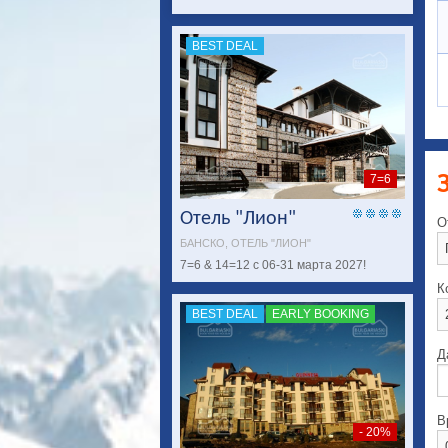
BEST DEAL
7=6
Отель "Лион"
О
БАНСКО, ОТЕЛЬ "ЛИОН"
7=6 & 14=12 с 06-31 марта 2027!
К
BEST DEAL
EARLY BOOKING
Д
В
- 20%