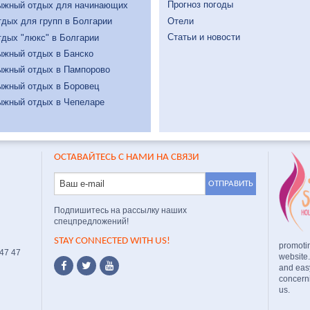
Прогноз погоды
ыжный отдых для начинающих
Отели
дых для групп в Болгарии
Статьи и новости
дых "люкс" в Болгарии
ыжный отдых в Банско
ыжный отдых в Пампорово
ыжный отдых в Боровец
ыжный отдых в Чепеларе
ОСТАВАЙТЕСЬ С НАМИ НА СВЯЗИ
Подпишитесь на рассылку наших
спецпредложений!
STAY CONNECTED WITH US!
promoti
 47 47
website
and easy
concerni
us.