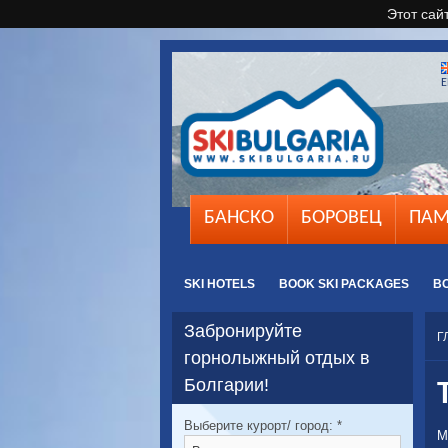
Этот сай
E
БАНСКО
БОРОВЕЦ
ПАМ
SKI HOTELS
BOOK SKI PACKAGES
B
Забронируйте
Г
горнолыжный отдых в
Болгарии!
Выберите курорт/ город:
*
М