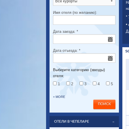
Н
н
Имя отеля (по желанию):
*
*
Д
Дата заезда:
*
Дата отъезда:
*
S
Выберите категорию (звезды)
отеля:
1
2
3
4
5
+ MORE
ОТЕЛИ В ЧЕПЕЛАРЕ