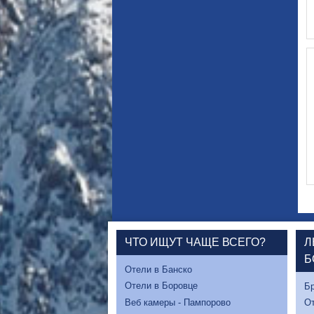
ЧТО ИЩУТ ЧАЩЕ ВСЕГО?
Л
Б
Отели в Банско
Отели в Боровце
Бр
Веб камеры - Пампорово
От