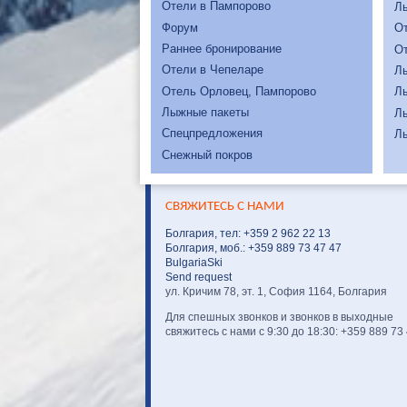
Отели в Пампорово
Л
Форум
От
Раннее бронирование
От
Отели в Чепеларе
Л
Отель Орловец, Пампорово
Л
Лыжные пакеты
Л
Спецпредложения
Л
Снежный покров
СВЯЖИТЕСЬ С НАМИ
Болгария, тел: +359 2 962 22 13
Болгария, моб.: +359 889 73 47 47
BulgariaSki
Send request
ул. Кричим 78, эт. 1, София 1164, Болгария
Для спешных звонков и звонков в выходные
свяжитесь с нами с 9:30 до 18:30: +359 889 73