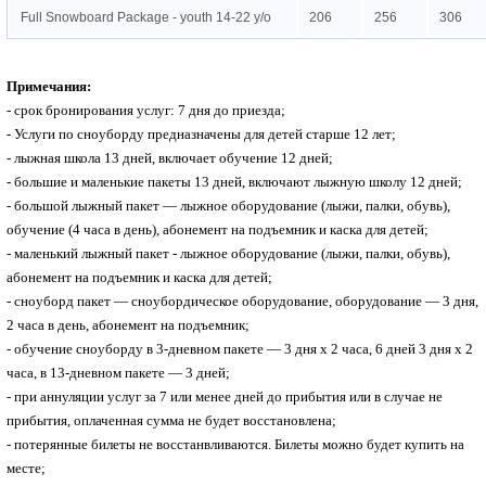
Full Snowboard Package - youth 14-22 y/o
206
256
306
Примечания
:
-
срок бронирования услуг: 7 дня до приезда;
-
Услуги по сноуборду предназначены для детей старше 12 лет;
-
лыжная школа 13 дней, включает обучение 12 дней;
-
большие и маленькие пакеты 13 дней, включают лыжную школу 12 дней;
-
большой лыжный пакет — лыжное оборудование (лыжи, палки, обувь),
обучение (4 часа в день), абонемент на подъемник и каска для детей;
-
маленький лыжный пакет - лыжное оборудование
(лыжи, палки, обувь)
,
абонемент на подъемник
и каска для детей
;
-
сноуборд пакет — сноубордическое оборудование, оборудование — 3 дня,
2 часа в день, абонемент на подъемник;
-
обучение сноуборду в 3-дневном пакете — 3 дня х 2 часа, 6 дней 3 дня х 2
часа, в 13-дневном пакете — 3 дней;
-
при аннуляции услуг за 7 или менее дней до прибытия или в случае не
прибытия, оплаченная сумма не будет восстановлена;
- потерянные билеты не восстанвливаются. Билеты можно будет купить на
месте;