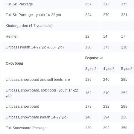
Full Ski Package
257
313
375
Full Ski Package - youth 14-22 y/o
224
270
321
Kindergarden (4-7 years old)
-
-
-
Helmet
12
14
17
Lift pass (youth 14-22 y/o & 65+ y/o)
130
173
210
Взрослые
Сноуборд
3 дней
4 дней
5 дней
Lift pass, snowboard and soft boots hire
189
246
295
Lift pass, snowboard, soft boots (youth 14-22
162
210
252
y/o)
Lift pass, snowboard
178
232
288
Lift pass, snowboard (youth 14-22 y/o)
148
194
236
Full Snowboard Package
230
292
350