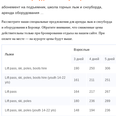
абонемент на подъемник, школа горных лыж и сноуборда,
аренда оборудования ...
Рассмотрите наши специальные предложения для аренды лыж и сноуборда
и оборудования в
Боровце
. Обратите внимание, что сниженные цены
действительны только при бронировании отдыха на нашем сайте. При
оплате на месте — на курорте цены будут выше.
Взрослые
Лыжи
3 дней
4 дней
5 дней
Lift pass, ski, poles, boots hire
190
250
306
Lift pass, ski, poles, boots hire (youth 14-22
161
211
251
y/o)
Lift pass
164
217
267
Lift pass, ski, poles
180
236
289
Lift pass, ski, poles (youth 14-22 y/o)
148
194
236