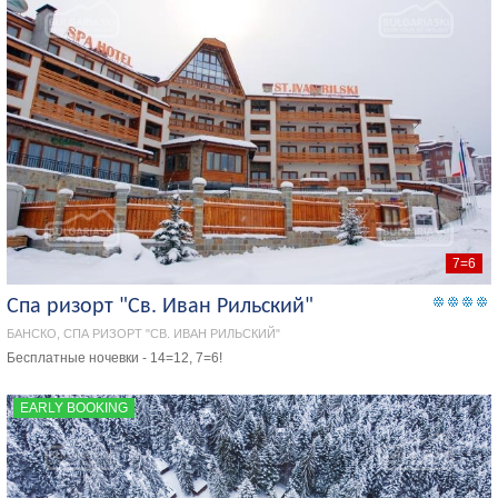
7=6
Спа ризорт "Св. Иван Рильский"
БАНСКО, СПА РИЗОРТ "СВ. ИВАН РИЛЬСКИЙ"
Бесплатные ночевки - 14=12, 7=6!
EARLY BOOKING