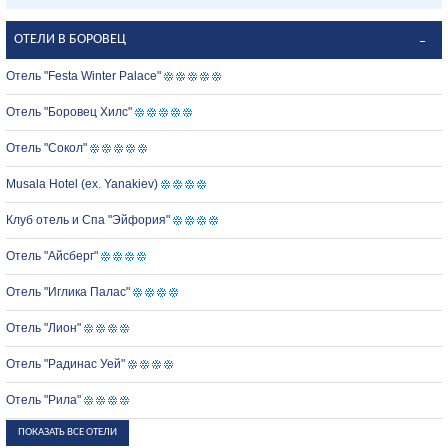
ОТЕЛИ В БОРОВЕЦ
Отель "Festa Winter Palace"
Отель "Боровец Хилс"
Отель "Сокол"
Musala Hotel (ex. Yanakiev)
Клуб отель и Спа "Эйфория"
Отель "Айсберг"
Отель "Иглика Палас"
Отель "Лион"
Отель "Радинас Уей"
Отель "Рила"
ПОКАЗАТЬ ВСЕ ОТЕЛИ