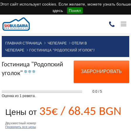
Этот сайт использует cookies. Если желаете, можете узнать больше
здесь
Понял
ГЛАВНАЯ СТРАНИЦА
ЧЕПЕЛАРЕ
ОТЕЛИ В
ЧЕПЕЛАРЕ
ГОСТИНИЦА "РОДОПСКИЙ УГОЛОК"/
Гостиница "Родопский
ЗАБРОНИРОВАТЬ
уголок"
0.0
/
5
Оценка из
1
ревюта.
35€ / 68.45 BGN
Цены от
Двухместный номер
Проверить все цены