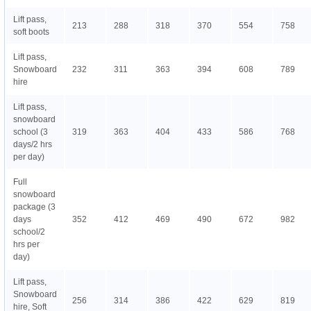
Lift pass,
213
288
318
370
554
758
soft boots
Lift pass,
Snowboard
232
311
363
394
608
789
hire
Lift pass,
snowboard
school (3
319
363
404
433
586
768
days/2 hrs
per day)
Full
snowboard
package (3
days
352
412
469
490
672
982
school/2
hrs per
day)
Lift pass,
Snowboard
256
314
386
422
629
819
hire, Soft