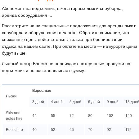
Aбонемент на подъемник, школа горных лыж и сноуборда,
аренда оборудования ...
Рассмотрите наши специальные предложения для аренды лыж и
сноуборда и оборудования в Банско. Обратите внимание, что
сниженные цены действительны только при бронировании
отдыха на нашем сайте. При оплате на месте — на курорте цены
будут выше.
Лыжный центр Банско не переиздает потерянные пропуски на
подъемник и не восстанавливает сумму.
Взрослые
Лыжи
3 дней
4 дней
5 дней
6 дней
9 дней
13 дне
Skis and
44
55
72
80
102
140
poles hire
Boots hire
40
52
66
70
92
112