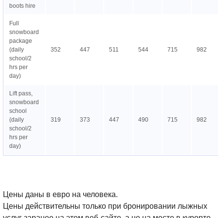
boots hire
Full
snowboard
package
(daily
352
447
511
544
715
982
school/2
hrs per
day)
Lift pass,
snowboard
school
(daily
319
373
447
490
715
982
school/2
hrs per
day)
Цены даны в евро на человека.
Цены действительны только при бронировании лыжных
услуг заранее на этом веб-сайте, а не на месте в курорте.