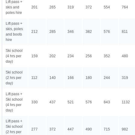
Lift pass +
skis and
201
265
319
372
554
764
poles hire
Lift pass +
skis, poles
212
285
346
382
576
811
and boots
hire
Ski school
(4 hrs per
159
202
234
256
352
480
day)
Ski school
(2 hrs per
112
140
166
180
244
319
day)
Lift pass +
Ski school
330
437
521
576
843
1132
(4 hrs per
day)
Lift pass +
Ski school
277
372
447
490
715
982
(2 hrs per