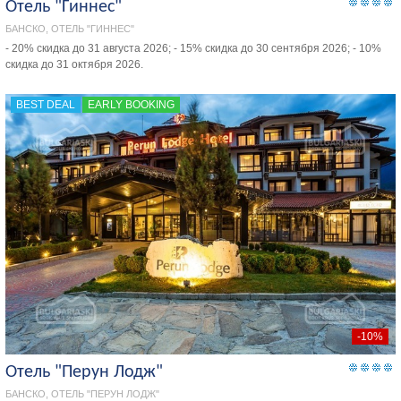
Отель "Гиннес"
БАНСКО, ОТЕЛЬ "ГИННЕС"
- 20% скидка до 31 августа 2026; - 15% скидка до 30 сентября 2026; - 10%
скидка до 31 октября 2026.
BEST DEAL
EARLY BOOKING
-10%
Отель "Перун Лодж"
БАНСКО, ОТЕЛЬ "ПЕРУН ЛОДЖ"