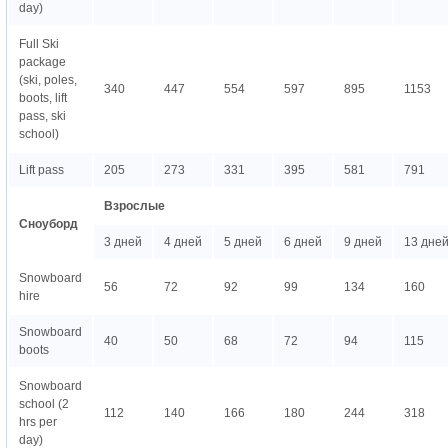
day)
Full Ski
package
(ski, poles,
340
447
554
597
895
1153
boots, lift
pass, ski
school)
Lift pass
205
273
331
395
581
791
Взрослые
Сноуборд
3 дней
4 дней
5 дней
6 дней
9 дней
13 дне
Snowboard
56
72
92
99
134
160
hire
Snowboard
40
50
68
72
94
115
boots
Snowboard
school (2
112
140
166
180
244
318
hrs per
day)