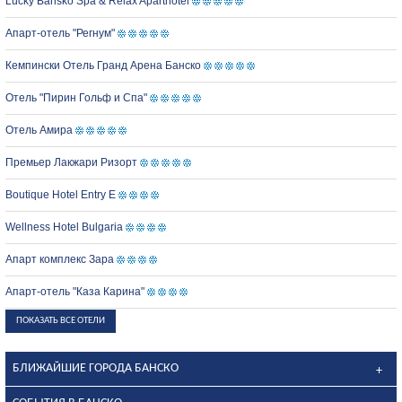
Lucky Bansko Spa & Relax Aparthotel
Апарт-отель "Регнум"
Кемпински Отель Гранд Арена Банско
Отель "Пирин Гольф и Спа"
Отель Амира
Премьер Лакжари Ризорт
Boutique Hotel Entry E
Wellness Hotel Bulgaria
Апарт комплекс Зара
Апарт-отель "Каза Карина"
ПОКАЗАТЬ ВСЕ ОТЕЛИ
БЛИЖАЙШИЕ ГОРОДА БАНСКО