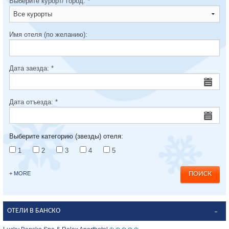
Выберите курорт/ город:
*
Имя отеля (по желанию):
Дата заезда:
*
Дата отъезда:
*
Выберите категорию (звезды) отеля:
1
2
3
4
5
+ MORE
ОТЕЛИ В БАНСКО