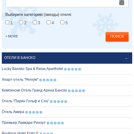
Выберите категорию (звезды) отеля:
1
2
3
4
5
+ MORE
ОТЕЛИ В БАНСКО
Lucky Bansko Spa & Relax Aparthotel
Апарт-отель "Регнум"
Кемпински Отель Гранд Арена Банско
Отель "Пирин Гольф и Спа"
Отель Амира
Премьер Лакжари Ризорт
Boutique Hotel Entry E