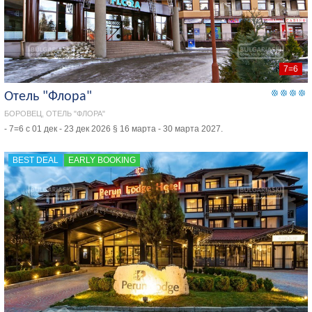
7=6
Отель "Флора"
БОРОВЕЦ, ОТЕЛЬ "ФЛОРА"
- 7=6 с 01 дек - 23 дек 2026 § 16 марта - 30 марта 2027.
BEST DEAL
EARLY BOOKING