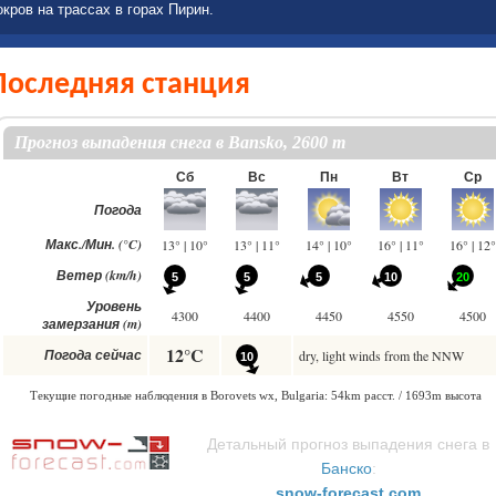
окров на трассах в горах Пирин.
Последняя станция
Детальный прогноз выпадения снега в
Банско
:
snow-forecast.com