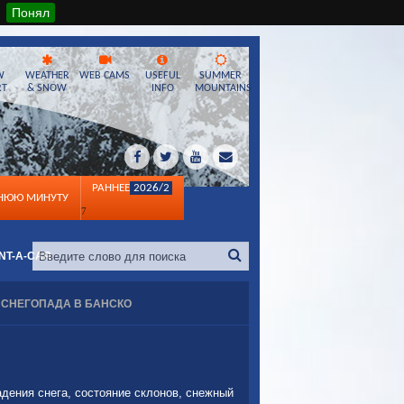
Понял
W
WEATHER
WEB CAMS
USEFUL
SUMMER
RT
& SNOW
INFO
MOUNTAINS
РАННЕЕ
2026/2
ДНЮЮ МИНУТУ
7
NT-A-CAR
 СНЕГОПАДА В БАНСКО
адения снега, состояние склонов, снежный