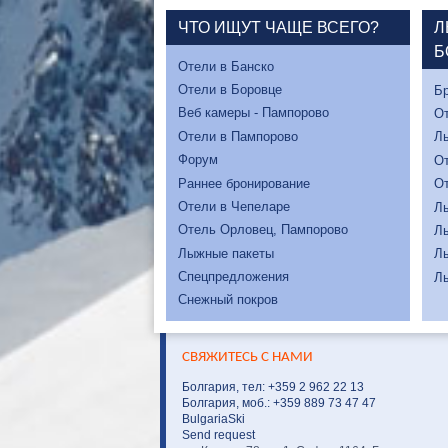
ЧТО ИЩУТ ЧАЩЕ ВСЕГО?
Л
Б
Отели в Банско
Отели в Боровце
Бр
Веб камеры - Пампорово
От
Отели в Пампорово
Л
Форум
От
Раннее бронирование
От
Отели в Чепеларе
Л
Отель Орловец, Пампорово
Л
Лыжные пакеты
Л
Спецпредложения
Л
Снежный покров
СВЯЖИТЕСЬ С НАМИ
Болгария, тел: +359 2 962 22 13
Болгария, моб.: +359 889 73 47 47
BulgariaSki
Send request