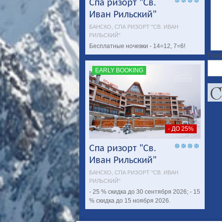
Спа ризорт "Св.
Иван Рильский"
БАНСКО, СПА РИЗОРТ "СВ. ИВАН
РИЛЬСКИЙ"
Бесплатные ночевки - 14=12, 7=6!
Пожа
EARLY BOOKING
- ДО 25%
Спа ризорт "Св.
Иван Рильский"
БАНСКО, СПА РИЗОРТ "СВ. ИВАН
РИЛЬСКИЙ"
- 25 % скидка до 30 сентября 2026; - 15
% скидка до 15 ноября 2026.