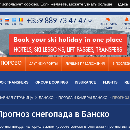
т использует cookies. Если желаете, можете узнать больше
здесь
+359 889 73 47 47
N
RU
GR
RO
DISCUSSION
SNO
BOARD
REPO
ПОРОВО
ДРУГИЕ КУРОРТЫ
ЛУЧШИЕ ПРЕДЛОЖЕНИЯ
B ПОСЛЕ
OOK TRANSFERS
GROUP BOOKINGS
INSURANCE
FLIGHTS
RE
ЛАВНАЯ СТРАНИЦА
БАНСКО
ПОГОДА И КАМЕРЫ БАНСКО
ПРОГНОЗ
Прогноз снегопада в Банско
рогноз погоды на горнолыжном курорте Банско в Болгарии - прогноз вып