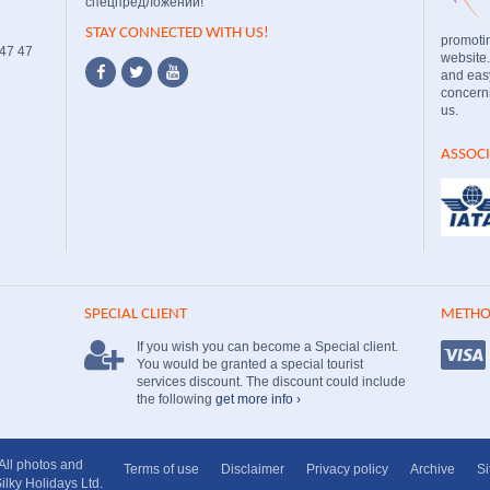
спецпредложений!
STAY CONNECTED WITH US!
promoti
 47 47
website
and easy
concerni
us.
ASSOC
SPECIAL CLIENT
METHO
If you wish you can become a Special client.
You would be granted a special tourist
services discount. The discount could include
the following
get more info ›
 All photos and
Terms of use
Disclaimer
Privacy policy
Archive
S
ilky Holidays Ltd.