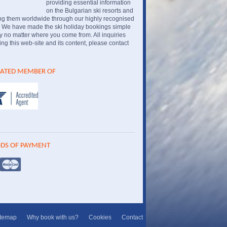
providing essential information
on the Bulgarian ski resorts and
ng them worldwide through our highly recognised
. We have made the ski holiday bookings simple
 no matter where you come from. All inquiries
ng this web-site and its content, please contact
IATED MEMBER OF
DS OF PAYMENT
itemap
Why book with us?
Cookies
Contact