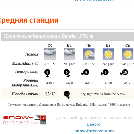
Средняя станция
Детальный прогноз выпадения снега в
Банско
:
snow-forecast.com