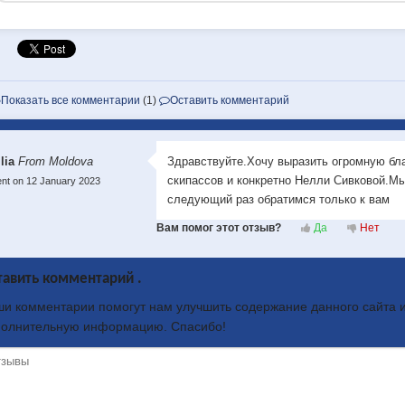
Показать все комментарии
(1)
Оставить комментарий
ilia
From Moldova
Здравствуйте.Хочу выразить огромную бла
скипассов и конкретно Нелли Сивковой.М
nt on 12 January 2023
следующий раз обратимся только к вам
Вам помог этот отзыв?
Да
Нет
тавить комментарий .
и комментарии помогут нам улучшить содержание данного сайта и
полнительную информацию. Спасибо!