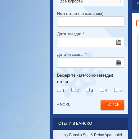
п
Имя отеля (по желанию):
Дата заезда:
*
Дата отъезда:
*
Выберите категорию (звезды)
отеля:
1
2
3
4
5
+ MORE
ОТЕЛИ В БАНСКО
Lucky Bansko Spa & Relax Aparthotel