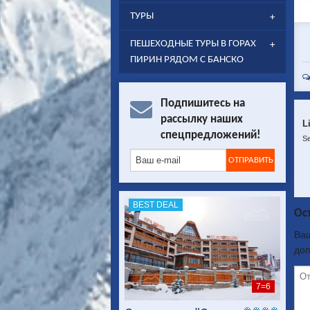
ТУРЫ
ПЕШЕХОДНЫЕ ТУРЫ В ГОРАХ
ПИРИН РЯДОМ С БАНСКО
Подпишитесь на
рассылку наших
L
спецпредложений!
Se
BEST DEAL
Ос
Ваш
до
7=6