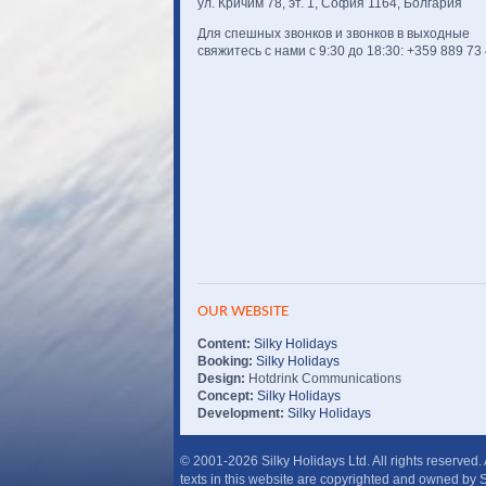
ул. Кричим 78, эт. 1, София 1164, Болгария
Для спешных звонков и звонков в выходные
свяжитесь с нами с 9:30 до 18:30: +359 889 73
OUR WEBSITE
Content:
Silky Holidays
Booking:
Silky Holidays
Design:
Hotdrink Communications
Concept:
Silky Holidays
Development:
Silky Holidays
© 2001-2026 Silky Holidays Ltd. All rights reserved.
texts in this website are copyrighted and owned by S