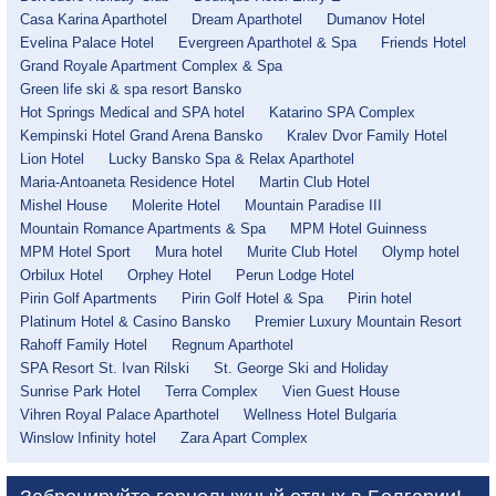
Casa Karina Aparthotel
Dream Aparthotel
Dumanov Hotel
Evelina Palace Hotel
Evergreen Aparthotel & Spa
Friends Hotel
Grand Royale Apartment Complex & Spa
Green life ski & spa resort Bansko
Hot Springs Medical and SPA hotel
Katarino SPA Complex
Kempinski Hotel Grand Arena Bansko
Kralev Dvor Family Hotel
Lion Hotel
Lucky Bansko Spa & Relax Aparthotel
Maria-Antoaneta Residence Hotel
Martin Club Hotel
Mishel House
Molerite Hotel
Mountain Paradise III
Mountain Romance Apartments & Spa
MPM Hotel Guinness
MPM Hotel Sport
Mura hotel
Murite Club Hotel
Olymp hotel
Orbilux Hotel
Orphey Hotel
Perun Lodge Hotel
Pirin Golf Apartments
Pirin Golf Hotel & Spa
Pirin hotel
Platinum Hotel & Casino Bansko
Premier Luxury Mountain Resort
Rahoff Family Hotel
Regnum Aparthotel
SPA Resort St. Ivan Rilski
St. George Ski and Holiday
Sunrise Park Hotel
Terra Complex
Vien Guest House
Vihren Royal Palace Aparthotel
Wellness Hotel Bulgaria
Winslow Infinity hotel
Zara Apart Complex