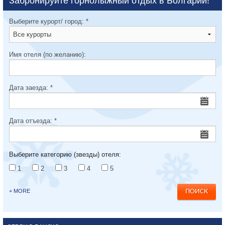
Забронируйте горнолыжный отдых в Болгарии!
Выберите курорт/ город:
*
Имя отеля (по желанию):
Дата заезда:
*
Дата отъезда:
*
Выберите категорию (звезды) отеля:
1
2
3
4
5
+ MORE