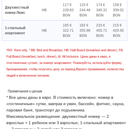
117 €
125 €
174 €
158 €
Двухместный
HB
228.83
244.48
340.31
309.02
номер Люкс
BGN
BGN
BGN
BGN
165 €
182 €
233 €
215 €
1-спальный
HB
322.71
355.96
455.71
420.50
апартамент
BGN
BGN
BGN
BGN
*RO: Rent only, * BB: Bed and Breakfast, HB: Half Board (breakfast and dinner), FB:
Full Board (breakfast, lunch, dinner), AI: All Inclusive. Цены даны в евро, в
«гостиничные сутки», за номер/ апартамент. Пожалуйста, используйте форму
бронирования, чтобы получить цену за период Вашего проживания, количества
людей и включенное питание.
Примечания к ценам
* Все цены даны в евро. В стоимость включено: номер в
«гостиничные» сутки, завтрак и ужин, бассейн, фитнес, сауна,
паровая баня, транспорт до подъемника.
Максимальное размещение: двухместный номер — 2
взрослых + 1 ребенок или 3 взрослых; 1-спальный апартамент