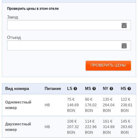
Проверить цены в этом отеле
Заезд
Отъезд
Вид номера
Питание
LS
MS
NY
HS
75 €
90 €
135 €
122 €
Одноместный
HB
146.69
176.02
264.04
238.61
номер
BGN
BGN
BGN
BGN
106 €
114 €
161 €
145 €
Двухместный
HB
207.32
222.96
314.89
283.60
номер
BGN
BGN
BGN
BGN