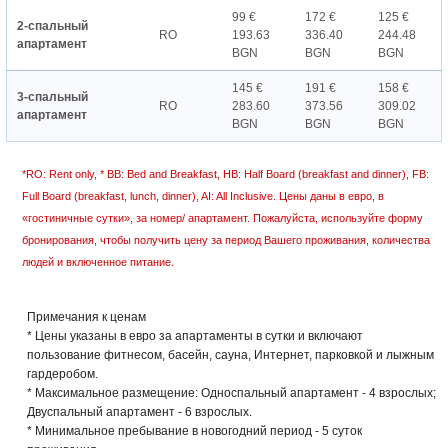
99 €
172 €
125 €
2-спальный
RO
193.63
336.40
244.48
апартамент
BGN
BGN
BGN
145 €
191 €
158 €
3-спальный
RO
283.60
373.56
309.02
апартамент
BGN
BGN
BGN
*RO: Rent only, * BB: Bed and Breakfast, HB: Half Board (breakfast and dinner), FB:
Full Board (breakfast, lunch, dinner), AI: All Inclusive. Цены даны в евро, в
«гостиничные сутки», за номер/ апартамент. Пожалуйста, используйте форму
бронирования, чтобы получить цену за период Вашего проживания, количества
людей и включенное питание.
Примечания к ценам
* Цены указаны в евро за апартаменты в сутки и включают
пользование фитнесом, басейн, сауна, Интернет, парковкой и лыжным
гардеробом.
* Максимальное размещение: Односпальный апартамент - 4 взрослых;
Двуспальный апартамент - 6 взрослых.
* Минимальное пребывание в новогодний период - 5 суток