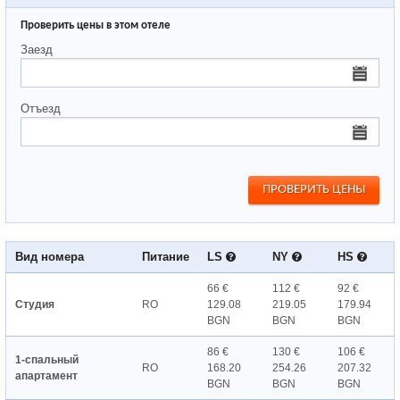
Проверить цены в этом отеле
Заезд
Отъезд
Вид номера
Питание
LS
NY
HS
66 €
112 €
92 €
Студия
RO
129.08
219.05
179.94
BGN
BGN
BGN
86 €
130 €
106 €
1-спальный
RO
168.20
254.26
207.32
апартамент
BGN
BGN
BGN