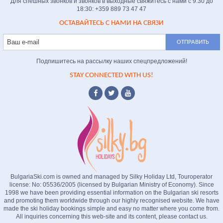
Для спешных звонков и звонков в выходные свяжитесь с нами с 9:30 до
18:30: +359 889 73 47 47
ОСТАВАЙТЕСЬ С НАМИ НА СВЯЗИ
Подпишитесь на рассылку наших спецпредложений!
STAY CONNECTED WITH US!
BulgariaSki.com is owned and managed by Silky Holiday Ltd, Touroperator
license: No: 05536/2005 (licensed by Bulgarian Ministry of Economy). Since
1998 we have been providing essential information on the Bulgarian ski resorts
and promoting them worldwide through our highly recognised website. We have
made the ski holiday bookings simple and easy no matter where you come from.
All inquiries concerning this web-site and its content, please contact us.