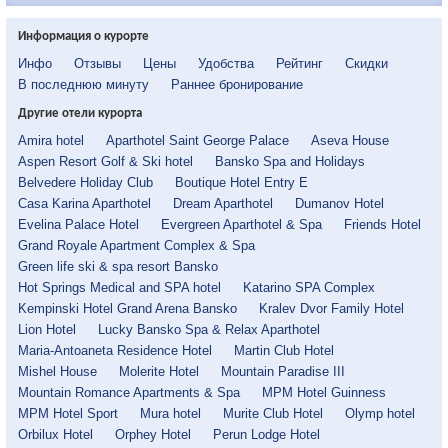
Информация о курорте
Инфо
Отзывы
Цены
Удобства
Рейтинг
Скидки
В последнюю минуту
Раннее бронирование
Другие отели курорта
Amira hotel
Aparthotel Saint George Palace
Aseva House
Aspen Resort Golf & Ski hotel
Bansko Spa and Holidays
Belvedere Holiday Club
Boutique Hotel Entry E
Casa Karina Aparthotel
Dream Aparthotel
Dumanov Hotel
Evelina Palace Hotel
Evergreen Aparthotel & Spa
Friends Hotel
Grand Royale Apartment Complex & Spa
Green life ski & spa resort Bansko
Hot Springs Medical and SPA hotel
Katarino SPA Complex
Kempinski Hotel Grand Arena Bansko
Kralev Dvor Family Hotel
Lion Hotel
Lucky Bansko Spa & Relax Aparthotel
Maria-Antoaneta Residence Hotel
Martin Club Hotel
Mishel House
Molerite Hotel
Mountain Paradise III
Mountain Romance Apartments & Spa
MPM Hotel Guinness
MPM Hotel Sport
Mura hotel
Murite Club Hotel
Olymp hotel
Orbilux Hotel
Orphey Hotel
Perun Lodge Hotel