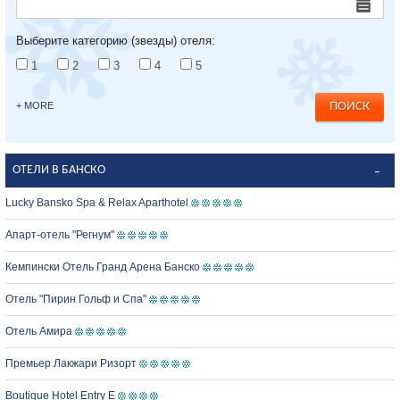
Выберите категорию (звезды) отеля:
1
2
3
4
5
+ MORE
ОТЕЛИ В БАНСКО
Lucky Bansko Spa & Relax Aparthotel
Апарт-отель "Регнум"
Кемпински Отель Гранд Арена Банско
Отель "Пирин Гольф и Спа"
Отель Амира
Премьер Лакжари Ризорт
Boutique Hotel Entry E