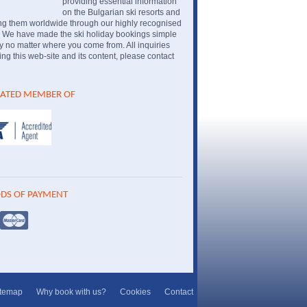
providing essential information
on the Bulgarian ski resorts and
ng them worldwide through our highly recognised
. We have made the ski holiday bookings simple
 no matter where you come from. All inquiries
ng this web-site and its content, please contact
IATED MEMBER OF
DS OF PAYMENT
itemap
Why book with us?
Cookies
Contact