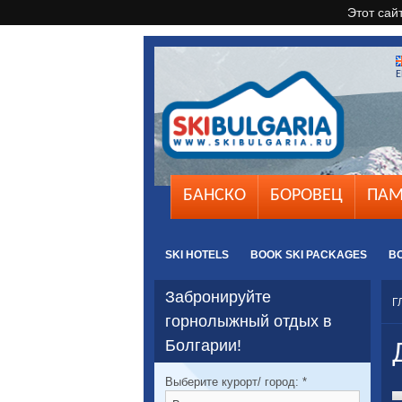
Этот сай
E
БАНСКО
БОРОВЕЦ
ПАМ
SKI HOTELS
BOOK SKI PACKAGES
B
Забронируйте
Г
горнолыжный отдых в
Болгарии!
Выберите курорт/ город:
*