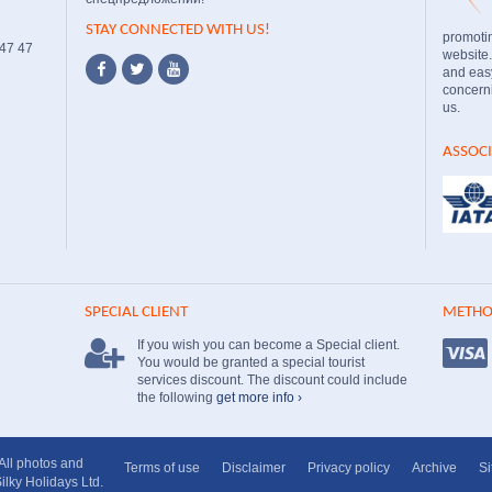
STAY CONNECTED WITH US!
promoti
 47 47
website
and easy
concerni
us.
ASSOC
SPECIAL CLIENT
METHO
If you wish you can become a Special client.
You would be granted a special tourist
services discount. The discount could include
the following
get more info ›
 All photos and
Terms of use
Disclaimer
Privacy policy
Archive
S
ilky Holidays Ltd.