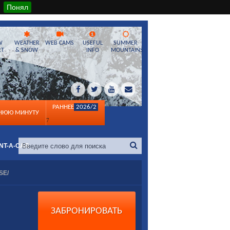
Понял
W
WEATHER
WEB CAMS
USEFUL
SUMMER
RT
& SNOW
INFO
MOUNTAINS
РАННЕЕ
2026/2
ДНЮЮ МИНУТУ
7
NT-A-CAR
SE/
ЗАБРОНИРОВАТЬ