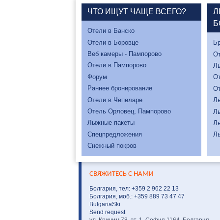
ЧТО ИЩУТ ЧАЩЕ ВСЕГО?
Л
Б
Отели в Банско
Отели в Боровце
Бр
Веб камеры - Пампорово
От
Отели в Пампорово
Л
Форум
От
Раннее бронирование
От
Отели в Чепеларе
Л
Отель Орловец, Пампорово
Л
Лыжные пакеты
Л
Спецпредложения
Л
Снежный покров
СВЯЖИТЕСЬ С НАМИ
Болгария, тел: +359 2 962 22 13
Болгария, моб.: +359 889 73 47 47
BulgariaSki
Send request
ул. Кричим 78, эт. 1, София 1164, Болгария