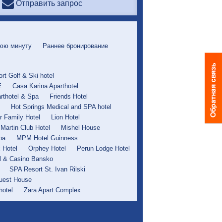
Отправить запрос
юю минуту
Раннее бронирование
rt Golf & Ski hotel
E
Casa Karina Aparthotel
rthotel & Spa
Friends Hotel
Hot Springs Medical and SPA hotel
r Family Hotel
Lion Hotel
Martin Club Hotel
Mishel House
pa
MPM Hotel Guinness
x Hotel
Orphey Hotel
Perun Lodge Hotel
l & Casino Bansko
SPA Resort St. Ivan Rilski
uest House
hotel
Zara Apart Complex