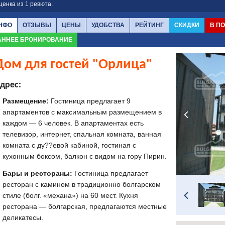
ценка из
1
ревюта.
НФО
ОТЗЫВЫ
ЦЕНЫ
УДОБСТВА
РЕЙТИНГ
СКИДКИ
В П
АННЕЕ БРОНИРОВАНИЕ
Дом для гостей "Орлица"
дрес:
Размещение:
Гостиница предлагает 9
апартаментов с максимальным размещением в
каждом — 6 человек. В апартаментах есть
телевизор, интернет, спальная комната, ванная
комната с ду??евой кабиной, гостиная с
кухонным боксом, балкон с видом на гору Пирин.
Бары и рестораны:
Гостиница предлагает
ресторан с камином в традиционно болгарском
стиле (болг. «механа») на 60 мест. Кухня
ресторана — болгарская, предлагаются местные
деликатесы.