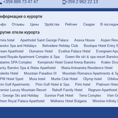
+359 889 73 47 47
+359 2 962 22 13
нформация о курорте
нфо
Отзывы
Цены
Удобства
Рейтинг
Скидки
В последн
ругие отели курорта
mira hotel
Aparthotel Saint George Palace
Aseva House
Aspen Reso
ansko Spa and Holidays
Belvedere Holiday Club
Boutique Hotel Entry 
ream Aparthotel
Dumanov Hotel
Evelina Palace Hotel
Evergreen Apa
rand Royale Apartment Complex & Spa
Green life ski & spa resort Bansko
atarino SPA Complex
Kempinski Hotel Grand Arena Bansko
Kralev Dvo
ucky Bansko Spa & Relax Aparthotel
Maria-Antoaneta Residence Hotel
olerite Hotel
Mountain Paradise III
Mountain Romance Apartments & S
PM Hotel Sport
Mura hotel
Murite Club Hotel
Olymp hotel
Orbilu
irin Golf Apartments
Pirin Golf Hotel & Spa
Pirin hotel
Platinum Hote
remier Luxury Mountain Resort
Rahoff Family Hotel
Regnum Aparthotel
t. George Ski and Holiday
Sunrise Park Hotel
Terra Complex
Vien G
ihren Royal Palace Aparthotel
Wellness Hotel Bulgaria
Winslow Infinity 