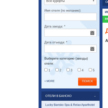
О
Имя отеля (по желанию):
И
Р
Дата заезда:
*
А
Дата отъезда:
*
Выберите категорию (звезды)
отеля:
1
2
3
4
5
+ MORE
ОТЕЛИ В БАНСКО
Lucky Bansko Spa & Relax Aparthotel