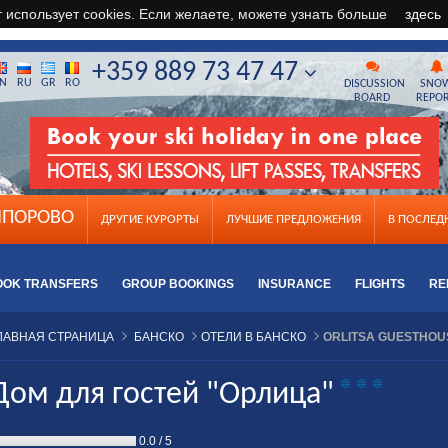
т использует cookies. Если желаете, можете узнать больше
здесь
+359 889 73 47 47
N
RU
GR
RO
DISCUSSION
SNO
BOARD
REPO
ПОРОВО
ДРУГИЕ КУРОРТЫ
ЛУЧШИЕ ПРЕДЛОЖЕНИЯ
B ПОСЛЕ
OOK TRANSFERS
GROUP BOOKINGS
INSURANCE
FLIGHTS
RE
ЛАВНАЯ СТРАНИЦА
БАНСКО
ОТЕЛИ В БАНСКО
ORLITSA GUESTHOU
Дом для гостей "Орлица"
0.0
/
5