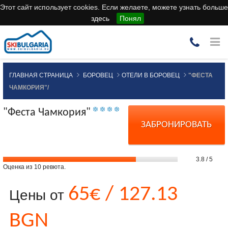
Этот сайт использует cookies. Если желаете, можете узнать больше
здесь
Понял
ГЛАВНАЯ СТРАНИЦА
БОРОВЕЦ
ОТЕЛИ В БОРОВЕЦ
"ФЕСТА
ЧАМКОРИЯ"/
"Феста Чамкория"
ЗАБРОНИРОВАТЬ
3.8
/
5
Оценка из
10
ревюта.
65€ / 127.13
Цены от
BGN