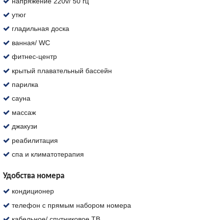
напряжение 220v/ 50 гц
утюг
гладильная доска
ванная/ WC
фитнес-центр
крытый плавательный бассейн
парилка
сауна
массаж
джакузи
реабилитация
спа и климатотерапия
Удобства номера
кондиционер
телефон с прямым набором номера
кабельное/ спутниковое ТВ