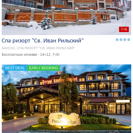
7=6
Спа ризорт "Св. Иван Рильский"
БАНСКО, СПА РИЗОРТ "СВ. ИВАН РИЛЬСКИЙ"
Бесплатные ночевки - 14=12, 7=6!
BEST DEAL
EARLY BOOKING