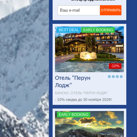
BEST DEAL
EARLY BOOKING
-10%
Отель "Перун
Лодж"
БАНСКО, ОТЕЛЬ "ПЕРУН ЛОДЖ"
- 10% скидка до 30 ноября 2026!
EARLY BOOKING