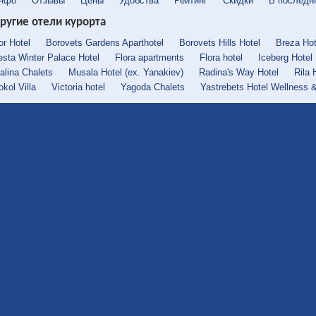
нфо
Отзывы
Цены
Удобства
Рейтинг
Скидки
В последн
ругие отели курорта
or Hotel
Borovets Gardens Aparthotel
Borovets Hills Hotel
Breza Hot
esta Winter Palace Hotel
Flora apartments
Flora hotel
Iceberg Hotel
alina Chalets
Musala Hotel (ex. Yanakiev)
Radina's Way Hotel
Rila 
okol Villa
Victoria hotel
Yagoda Chalets
Yastrebets Hotel Wellness