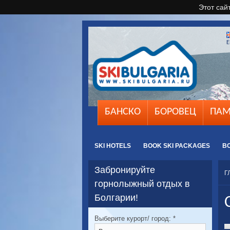
Этот сай
E
БАНСКО
БОРОВЕЦ
ПАМ
SKI HOTELS
BOOK SKI PACKAGES
B
Забронируйте
Г
горнолыжный отдых в
Болгарии!
Выберите курорт/ город:
*