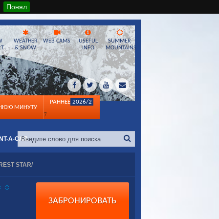
Понял
W
WEATHER
WEB CAMS
USEFUL
SUMMER
RT
& SNOW
INFO
MOUNTAINS
РАННЕЕ
2026/2
ДНЮЮ МИНУТУ
7
NT-A-CAR
REST STAR/
ЗАБРОНИРОВАТЬ