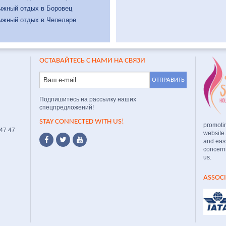
ыжный отдых в Боровец
ыжный отдых в Чепеларе
ОСТАВАЙТЕСЬ С НАМИ НА СВЯЗИ
Подпишитесь на рассылку наших
спецпредложений!
STAY CONNECTED WITH US!
promoti
 47 47
website
and easy
concerni
us.
ASSOC