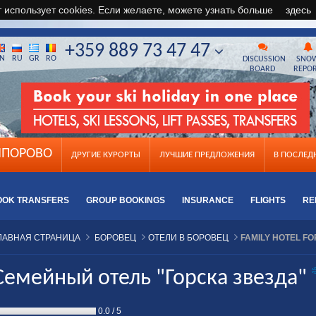
т использует cookies. Если желаете, можете узнать больше
здесь
+359 889 73 47 47
N
RU
GR
RO
DISCUSSION
SNO
BOARD
REPO
ПОРОВО
ДРУГИЕ КУРОРТЫ
ЛУЧШИЕ ПРЕДЛОЖЕНИЯ
B ПОСЛЕ
OOK TRANSFERS
GROUP BOOKINGS
INSURANCE
FLIGHTS
RE
ЛАВНАЯ СТРАНИЦА
БОРОВЕЦ
ОТЕЛИ В БОРОВЕЦ
FAMILY HOTEL FO
Семейный отель "Горска звезда"
0.0
/
5