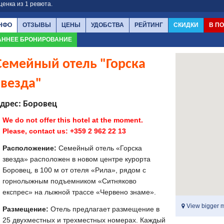
ценка из
1
ревюта.
НФО
ОТЗЫВЫ
ЦЕНЫ
УДОБСТВА
РЕЙТИНГ
СКИДКИ
В П
АННЕЕ БРОНИРОВАНИЕ
Семейный отель "Горска
звезда"
дрес: Боровец
We do not offer this hotel at the moment.
Please, contact us: +359 2 962 22 13
Расположение:
Семейный отель «Горска
звезда» расположен в новом центре курорта
Боровец, в 100 м от отеля «Рила», рядом с
горнолыжным подъемником «Ситняково
експрес» на лыжной трассе «Червено знаме».
View bigger 
Размещение:
Отель предлагает размещение в
25 двухместных и трехместных номерах. Каждый