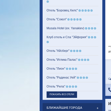
Отель "Боровец Хилс"
Отель "Сокол"
Musala Hotel (ex. Yanakiev)
Клуб отель и Спа "Эйфория"
*
Отель "Айсберг"
а
Отель "Иглика Палас"
Отель "Лион"
Отель "Радинас Уей"
Отель "Рила"
ПОКАЗАТЬ ВСЕ ОТЕЛИ
И
БЛИЖАЙШИЕ ГОРОДА