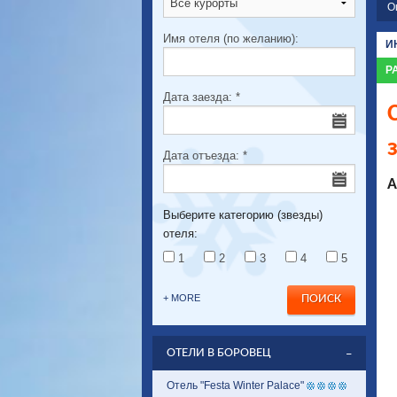
О
Имя отеля (по желанию):
И
Р
Дата заезда:
*
Дата отъезда:
*
А
Выберите категорию (звезды)
отеля:
1
2
3
4
5
+ MORE
ОТЕЛИ В БОРОВЕЦ
Отель "Festa Winter Palace"