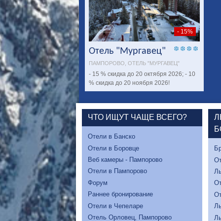
- 15%
Отель "Мургавец"
ПАМПОРОВО, ОТЕЛЬ "МУРГАВЕЦ"
- 15 % скидка до 20 октября 2026; - 10
% скидка до 20 ноября 2026!
ЧТО ИЩУТ ЧАЩЕ ВСЕГО?
Л
Б
Отели в Банско
Отели в Боровце
Бр
Веб камеры - Пампорово
От
Отели в Пампорово
Л
Форум
От
Раннее бронирование
От
Отели в Чепеларе
Л
Отель Орловец, Пампорово
Л