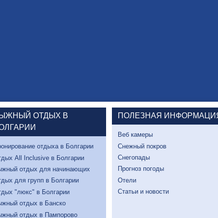
ЫЖНЫЙ ОТДЫХ В
ПОЛЕЗНАЯ ИНФОРМАЦИ
ОЛГАРИИ
Веб камеры
Снежный покров
онирование отдыха в Болгарии
Снегопады
дых All Inclusive в Болгарии
Прогноз погоды
ыжный отдых для начинающих
Отели
дых для групп в Болгарии
Статьи и новости
дых "люкс" в Болгарии
ыжный отдых в Банско
ыжный отдых в Пампорово