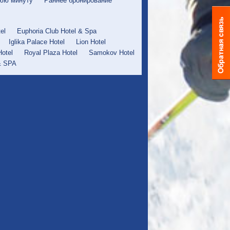
юю минуту
Раннее бронирование
el
Euphoria Club Hotel & Spa
Iglika Palace Hotel
Lion Hotel
Hotel
Royal Plaza Hotel
Samokov Hotel
 & SPA