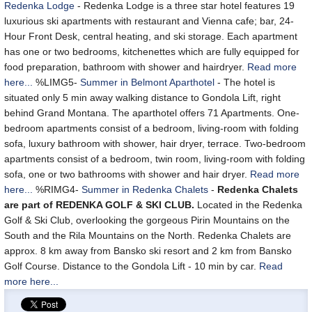
Redenka Lodge
- Redenka Lodge is a three star hotel features 19
luxurious ski apartments with restaurant and Vienna cafe; bar, 24-
Hour Front Desk, central heating, and ski storage. Each apartment
has one or two bedrooms, kitchenettes which are fully equipped for
food preparation, bathroom with shower and hairdryer.
Read more
here...
%LIMG5-
Summer in Belmont Aparthotel
- The hotel is
situated only 5 min away walking distance to Gondola Lift, right
behind Grand Montana. The aparthotel offers 71 Apartments. One-
bedroom apartments consist of a bedroom, living-room with folding
sofa, luxury bathroom with shower, hair dryer, terrace. Two-bedroom
apartments consist of a bedroom, twin room, living-room with folding
sofa, one or two bathrooms with shower and hair dryer.
Read more
here...
%RIMG4-
Summer in Redenka Chalets
-
Redenka Chalets
are part of REDENKA GOLF & SKI CLUB.
Located in the Redenka
Golf & Ski Club, overlooking the gorgeous Pirin Mountains on the
South and the Rila Mountains on the North. Redenka Chalets are
approx. 8 km away from Bansko ski resort and 2 km from Bansko
Golf Course. Distance to the Gondola Lift - 10 min by car.
Read
more here...