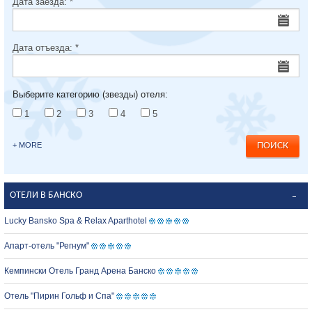
Дата заезда:
*
Дата отъезда:
*
Выберите категорию (звезды) отеля:
1
2
3
4
5
+ MORE
ОТЕЛИ В БАНСКО
Lucky Bansko Spa & Relax Aparthotel
Апарт-отель "Регнум"
Кемпински Отель Гранд Арена Банско
Отель "Пирин Гольф и Спа"