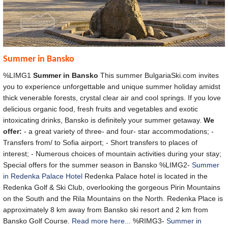
Summer in Bansko
%LIMG1
Summer in Bansko
This summer BulgariaSki.com invites
you to experience unforgettable and unique summer holiday amidst
thick venerable forests, crystal clear air and cool springs. If you love
delicious organic food, fresh fruits and vegetables and exotic
intoxicating drinks, Bansko is definitely your summer getaway.
We
offer:
- a great variety of three- and four- star accommodations; -
Transfers from/ to Sofia airport; - Short transfers to places of
interest; - Numerous choices of mountain activities during your stay;
Special offers for the summer season in Bansko %LIMG2-
Summer
in Redenka Palace Hotel
Redenka Palace hotel is located in the
Redenka Golf & Ski Club, overlooking the gorgeous Pirin Mountains
on the South and the Rila Mountains on the North. Redenka Place is
approximately 8 km away from Bansko ski resort and 2 km from
Bansko Golf Course.
Read more here...
%RIMG3-
Summer in