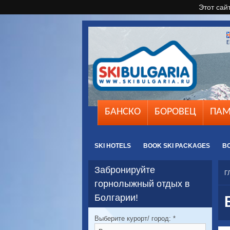
Этот сай
E
БАНСКО
БОРОВЕЦ
ПАМ
SKI HOTELS
BOOK SKI PACKAGES
B
Забронируйте
Г
горнолыжный отдых в
Болгарии!
Выберите курорт/ город:
*