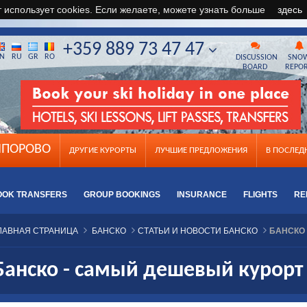
т использует cookies. Если желаете, можете узнать больше
здесь
+359 889 73 47 47
N
RU
GR
RO
DISCUSSION
SNO
BOARD
REPO
ПОРОВО
ДРУГИЕ КУРОРТЫ
ЛУЧШИЕ ПРЕДЛОЖЕНИЯ
B ПОСЛЕ
OOK TRANSFERS
GROUP BOOKINGS
INSURANCE
FLIGHTS
RE
ЛАВНАЯ СТРАНИЦА
БАНСКО
СТАТЬИ И НОВОСТИ БАНСКО
БАНСКО 
Банско - самый дешевый курорт 