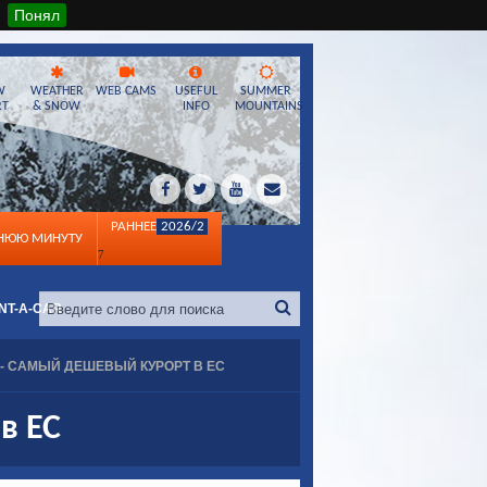
Понял
W
WEATHER
WEB CAMS
USEFUL
SUMMER
RT
& SNOW
INFO
MOUNTAINS
РАННЕЕ
2026/2
ДНЮЮ МИНУТУ
7
NT-A-CAR
- САМЫЙ ДЕШЕВЫЙ КУРОРТ В ЕС
в ЕС