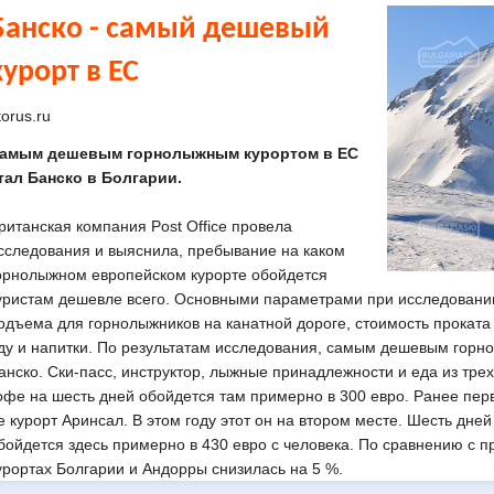
Банско - самый дешевый
курорт в ЕС
torus.ru
амым дешевым горнолыжным курортом в ЕС
тал Банско в Болгарии.
ританская компания Post Office провела
сследования и выяснила, пребывание на каком
орнолыжном европейском курорте обойдется
уристам дешевле всего. Основными параметрами при исследовании
одъема для горнолыжников на канатной дороге, стоимость прокат
ду и напитки. По результатaм исследования, самым дешевым горн
анско. Ски-пасс, инструктор, лыжные принадлежности и еда из тре
офе на шесть дней обойдется там примерно в 300 евро. Ранее пер
е курорт Аринсал. В этом году этот он на втором месте. Шесть дн
бойдется здесь примерно в 430 евро с человека. По сравнению с 
урортах Болгарии и Андорры снизилась на 5 %.