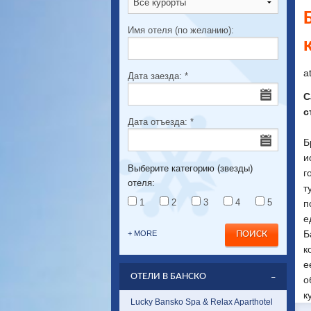
Имя отеля (по желанию):
a
Дата заезда:
*
С
с
Дата отъезда:
*
Б
и
Выберите категорию (звезды)
г
отеля:
т
1
2
3
4
5
п
е
Б
+ MORE
к
е
ОТЕЛИ В БАНСКО
о
к
Lucky Bansko Spa & Relax Aparthotel