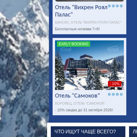
Отель "Вихрен Роял
Палас"
БАНСКО, ОТЕЛЬ "ВИХРЕН РОЯЛ ПАЛАС"
Бесплатные ночевки 7=6!
EARLY BOOKING
- 10%
Отель "Самоков"
БОРОВЕЦ, ОТЕЛЬ "САМОКОВ"
- 10% скидка до 31 октября 2026!
ЧТО ИЩУТ ЧАЩЕ ВСЕГО?
Л