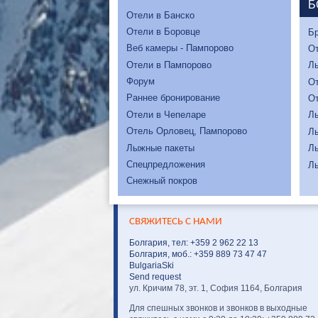
Б
Отели в Банско
Отели в Боровце
Бр
Веб камеры - Пампорово
От
Отели в Пампорово
Л
Форум
От
Раннее бронирование
От
Отели в Чепеларе
Л
Отель Орловец, Пампорово
Л
Лыжные пакеты
Л
Спецпредложения
Л
Снежный покров
СВЯЖИТЕСЬ С НАМИ
Болгария, тел: +359 2 962 22 13
Болгария, моб.: +359 889 73 47 47
BulgariaSki
Send request
ул. Кричим 78, эт. 1, София 1164, Болгария
Для спешных звонков и звонков в выходные