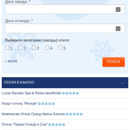
Дата заезда:
*
Дата отъезда:
*
Выберите категорию (звезды) отеля:
1
2
3
4
5
+ MORE
ОТЕЛИ В БАНСКО
Lucky Bansko Spa & Relax Aparthotel
Апарт-отель "Регнум"
Кемпински Отель Гранд Арена Банско
Отель "Пирин Гольф и Спа"