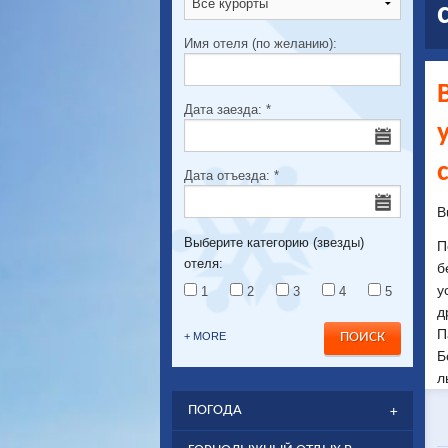
Имя отеля (по желанию):
Дата заезда:
*
Дата отъезда:
*
B
Выберите категорию (звезды)
П
отеля:
б
у
1
2
3
4
5
д
П
+ MORE
Б
л
ПОГОДА