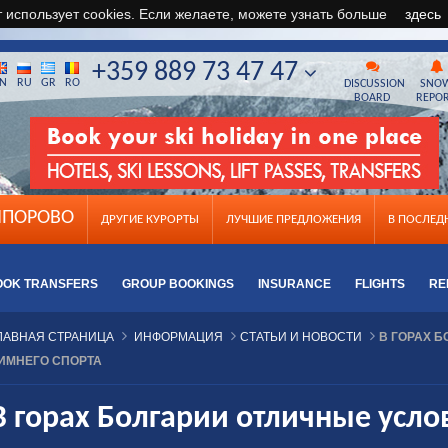
т использует cookies. Если желаете, можете узнать больше
здесь
+359 889 73 47 47
N
RU
GR
RO
DISCUSSION
SNO
BOARD
REPO
ПОРОВО
ДРУГИЕ КУРОРТЫ
ЛУЧШИЕ ПРЕДЛОЖЕНИЯ
B ПОСЛЕ
OOK TRANSFERS
GROUP BOOKINGS
INSURANCE
FLIGHTS
RE
ЛАВНАЯ СТРАНИЦА
ИНФОРМАЦИЯ
СТАТЬИ И НОВОСТИ
В ГОРАХ 
ИМНЕГО СПОРТА
В горах Болгарии отличные усло