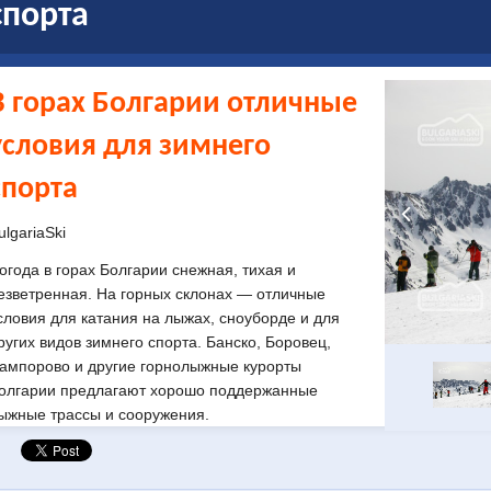
спорта
В горах Болгарии отличные
условия для зимнего
спорта
ulgariaSki
огода в горах Болгарии снежная, тихая и
езветренная. На горных склонах — отличные
словия для катания на лыжах, сноуборде и для
ругих видов зимнего спорта. Банско, Боровец,
ампорово и другие горнолыжные курорты
олгарии предлагают хорошо поддержанные
ыжные трассы и сооружения.