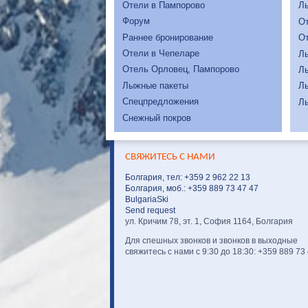
Отели в Пампорово
Л
Форум
От
Раннее бронирование
От
Отели в Чепеларе
Л
Отель Орловец, Пампорово
Л
Лыжные пакеты
Л
Спецпредложения
Л
Снежный покров
СВЯЖИТЕСЬ С НАМИ
Болгария, тел: +359 2 962 22 13
Болгария, моб.: +359 889 73 47 47
BulgariaSki
Send request
ул. Кричим 78, эт. 1, София 1164, Болгария
Для спешных звонков и звонков в выходные
свяжитесь с нами с 9:30 до 18:30: +359 889 73