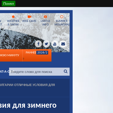
Понял
W
WEATHER
WEB CAMS
USEFUL
SUMMER
RT
& SNOW
INFO
MOUNTAINS
РАННЕЕ
2026/2
ДНЮЮ МИНУТУ
7
NT-A-CAR
БОЛГАРИИ ОТЛИЧНЫЕ УСЛОВИЯ ДЛЯ
вия для зимнего