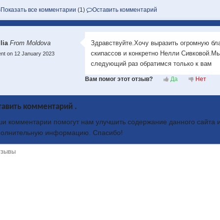
Показать все комментарии
(1)
Оставить комментарий
ilia
From Moldova
Здравствуйте.Хочу выразить огромную бла
скипассов и конкретно Нелли Сивковой.М
nt on 12 January 2023
следующий раз обратимся только к вам
Вам помог этот отзыв?
Да
Нет
тавить комментарий .
и комментарии помогут нам улучшить содержание данного сайта и
полнительную информацию. Спасибо!