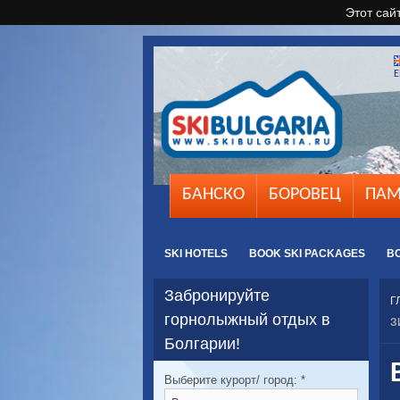
Этот сай
E
БАНСКО
БОРОВЕЦ
ПАМ
SKI HOTELS
BOOK SKI PACKAGES
B
Забронируйте
Г
горнолыжный отдых в
З
Болгарии!
Выберите курорт/ город:
*