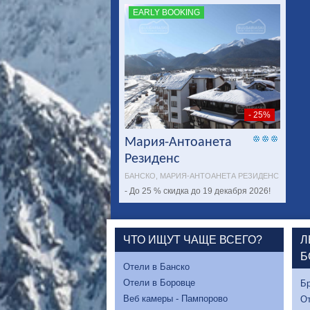
EARLY BOOKING
- 25%
Мария-Антоанета
Резиденс
БАНСКО, МАРИЯ-АНТОАНЕТА РЕЗИДЕНС
- До 25 % скидка до 19 декабря 2026!
ЧТО ИЩУТ ЧАЩЕ ВСЕГО?
Л
Б
Отели в Банско
Отели в Боровце
Бр
Веб камеры - Пампорово
От