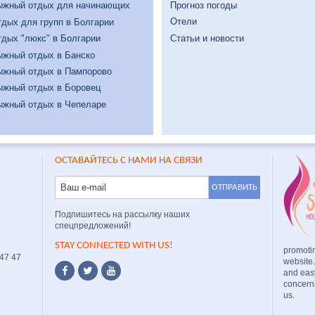
Прогноз погоды
ыжный отдых для начинающих
Отели
дых для групп в Болгарии
Статьи и новости
дых "люкс" в Болгарии
ыжный отдых в Банско
ыжный отдых в Пампорово
ыжный отдых в Боровец
ыжный отдых в Чепеларе
ОСТАВАЙТЕСЬ С НАМИ НА СВЯЗИ
Подпишитесь на рассылку наших
спецпредложений!
STAY CONNECTED WITH US!
promoti
 47 47
website
and easy
concerni
us.