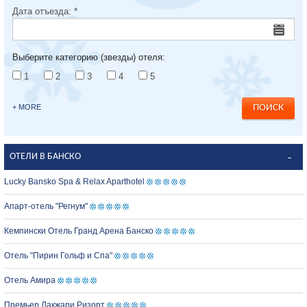
Дата отъезда:
*
Выберите категорию (звезды) отеля:
1
2
3
4
5
+ MORE
ОТЕЛИ В БАНСКО
Lucky Bansko Spa & Relax Aparthotel
Апарт-отель "Регнум"
Кемпински Отель Гранд Арена Банско
Отель "Пирин Гольф и Спа"
Отель Амира
Премьер Лакжари Ризорт