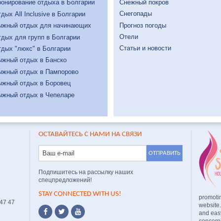
Снежный покров
онирование отдыха в Болгарии
Снегопады
дых All Inclusive в Болгарии
Прогноз погоды
ыжный отдых для начинающих
Отели
дых для групп в Болгарии
Статьи и новости
дых "люкс" в Болгарии
ыжный отдых в Банско
ыжный отдых в Пампорово
ыжный отдых в Боровец
ыжный отдых в Чепеларе
ОСТАВАЙТЕСЬ С НАМИ НА СВЯЗИ
Подпишитесь на рассылку наших
спецпредложений!
STAY CONNECTED WITH US!
promoti
 47 47
website
and easy
concerni