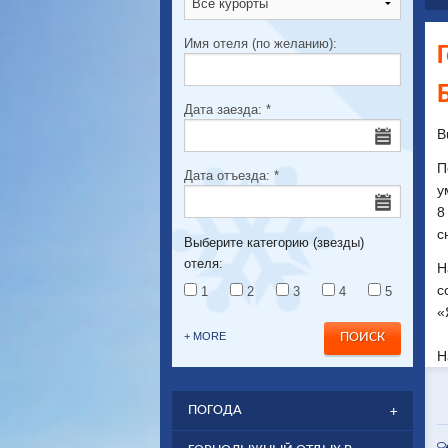
Имя отеля (по желанию):
Дата заезда:
*
B
П
Дата отъезда:
*
у
8
с
Выберите категорию (звезды)
отеля:
Н
с
1
2
3
4
5
«
+ MORE
Н
ПОГОДА