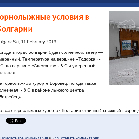
Горнолыжные условия в
Болгарии
ulgariaSki, 11 February 2013
огода в горах Болгарии будет солнечной, ветер —
меренный. Температура на вершине «Тодорка» -
 С, на вершине «Снежанка» - 3 С и умеренный
негопад.
а горнолыжном курорте Боровец, погода также
олнечная, - 8 С в районе лыжного центра
Ястребец».
а всех горнолыжных курортах Болгарии отличный снежный покров д
Показать все комментарии
(0)
Оставить комментарий