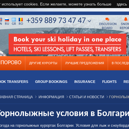
т использует cookies. Если желаете, можете узнать больше
здесь
+359 889 73 47 47
N
RU
GR
RO
DISCUSSION
SNO
BOARD
REPO
ПОРОВО
ДРУГИЕ КУРОРТЫ
ЛУЧШИЕ ПРЕДЛОЖЕНИЯ
B ПОСЛЕ
OOK TRANSFERS
GROUP BOOKINGS
INSURANCE
FLIGHTS
RE
ЛАВНАЯ СТРАНИЦА
ИНФОРМАЦИЯ
СТАТЬИ И НОВОСТИ
ГОРНОЛЫЖ
Горнолыжные условия в Болгар
огода на горнолыжных курортах Болгарии. Условия для лыж и сноуборд