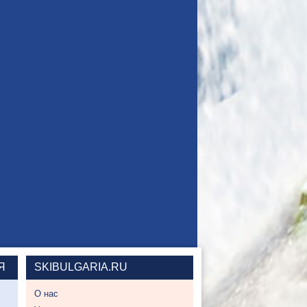
Я
SKIBULGARIA.RU
О нас