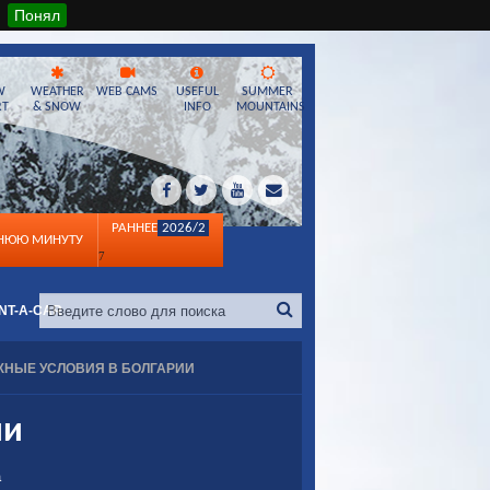
Понял
W
WEATHER
WEB CAMS
USEFUL
SUMMER
RT
& SNOW
INFO
MOUNTAINS
РАННЕЕ
2026/2
ДНЮЮ МИНУТУ
7
NT-A-CAR
НЫЕ УСЛОВИЯ В БОЛГАРИИ
ии
а