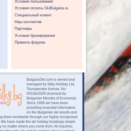
Условия пользования
Условия оплаты SkiBulgaria.ru
Специальный клиент
Наш коллектив
Партнеры
Условия бронирования
Правила форума
BulgariaSki.com is owned and
managed by Silky Holiday Ltd,
Touroperator license: No:
05536/2005 (licensed by
Bulgarian Ministry of Economy).
Since 1998 we have been
providing essential information
on the Bulgarian ski resorts and
ng them worldwide through our highly recognised
. We have made the ski holiday bookings simple
 no matter where you come from. All inquiries
ng this web-site and its content, please contact