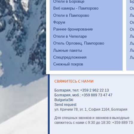
Отели в Боровце
Бр
Веб камеры - Пампорово
От
Отели в Пампорово
Л
Форум
От
Раннее бронирование
От
Отели в Чепеларе
Л
Отель Орловец, Пампорово
Л
Лыжные пакеты
Л
Спецпредложения
Л
Снежный покров
СВЯЖИТЕСЬ С НАМИ
Болгария, тел: +359 2 962 22 13
Болгария, моб.: +359 889 73 47 47
BulgariaSki
Send request
ул. Кричим 78, эт. 1, София 1164, Болгария
Для спешных звонков и звонков в выходные
свяжитесь с нами с 9:30 до 18:30: +359 889 73