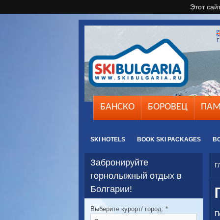
Этот сай
E
БАНСКО
БОРОВЕЦ
ПАМ
SKI HOTELS
BOOK SKI PACKAGES
B
Забронируйте
Г
горнолыжный отдых в
Болгарии!
Выберите курорт/ город:
*
П