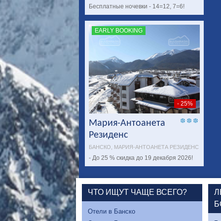
Бесплатные ночевки - 14=12, 7=6!
EARLY BOOKING
- 25%
Мария-Антоанета
Резиденс
БАНСКО, МАРИЯ-АНТОАНЕТА РЕЗИДЕНС
- До 25 % скидка до 19 декабря 2026!
ЧТО ИЩУТ ЧАЩЕ ВСЕГО?
Л
Б
Отели в Банско