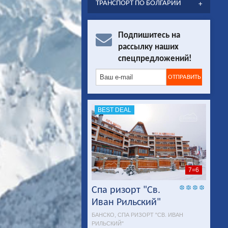
ТРАНСПОРТ ПО БОЛГАРИИ
Подпишитесь на
рассылку наших
спецпредложений!
BEST DEAL
7=6
Спа ризорт "Св.
Иван Рильский"
БАНСКО, СПА РИЗОРТ "СВ. ИВАН
РИЛЬСКИЙ"