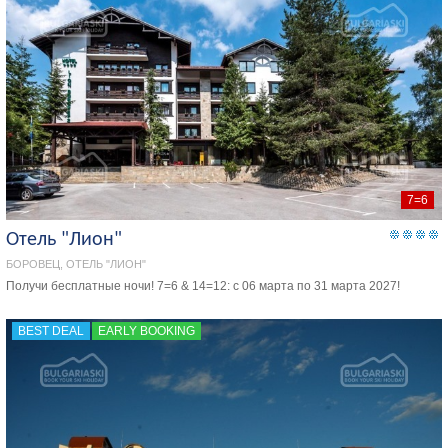
7=6
Отель "Лион"
БОРОВЕЦ, ОТЕЛЬ "ЛИОН"
Получи бесплатныe ночи! 7=6 & 14=12: с 06 марта по 31 марта 2027!
BEST DEAL
EARLY BOOKING