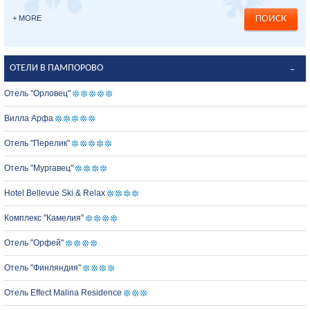
+ MORE
ОТЕЛИ В ПАМПОРОВО
Отель "Орловец"
Вилла Арфа
Отель "Перелик"
Отель "Мургавец"
Hotel Bellevue Ski & Relax
Комплекс "Камелия"
Отель "Орфей"
Отель "Финляндия"
Отель Effect Malina Residence