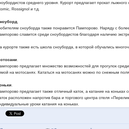
ноубордистов среднего уровня. Курорт предлагает прокат лыжного
tomic, Rossignol и т.д.
ноуборд
.
юбителям сноуборда также понравится Пампорово. Наряду с боле
ампорово славится среди сноубордистов благодаря наличию экстр
а курорте также есть школа сноуборда, в которой обучались много
отосани
.
ампорово предлагает множество возможностей для прогулок среди
имой на мотосанях. Кататься на мотосанях можно по снежным пол
оньки
.
ампорово предлагает также отличный каток, а катание на коньках 
аток расположен напротив бара и торгового центра отеля «Перели
ндивидуальные уроки катания на коньках.