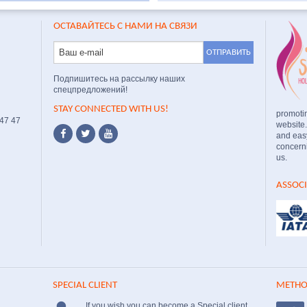
ОСТАВАЙТЕСЬ С НАМИ НА СВЯЗИ
Подпишитесь на рассылку наших
спецпредложений!
STAY CONNECTED WITH US!
promoti
 47 47
website
and easy
concerni
us.
ASSOC
SPECIAL CLIENT
METHO
If you wish you can become a Special client.