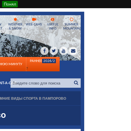
Понял
W
WEATHER
WEB CAMS
USEFUL
SUMMER
RT
& SNOW
INFO
MOUNTAINS
РАННЕЕ
2026/2
ДНЮЮ МИНУТУ
7
NT-A-CAR
МНИЕ ВИДЫ СПОРТА В ПАМПОРОВО
во