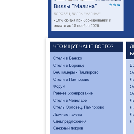
Виллы "Малина"
БОРОВЕЦ, ВИЛЛЫ "МАЛИНА"
- 10% скидка при бронировании и
оплате до 15 ноября 2026.
ЧТО ИЩУТ ЧАЩЕ ВСЕГО?
Л
Б
Отели в Банско
Отели в Боровце
Бр
Веб камеры - Пампорово
От
Отели в Пампорово
Л
Форум
От
Раннее бронирование
От
Отели в Чепеларе
Л
Отель Орловец, Пампорово
Л
Лыжные пакеты
Л
Спецпредложения
Л
Снежный покров