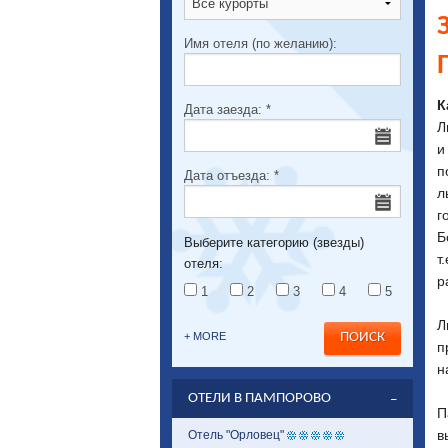
Имя отеля (по желанию):
К
Дата заезда:
*
Л
и
п
Дата отъезда:
*
л
г
Б
Выберите категорию (звезды)
т
отеля:
р
1
2
3
4
5
Л
+ MORE
п
н
ОТЕЛИ В ПАМПОРОВО
П
в
Отель "Орловец"