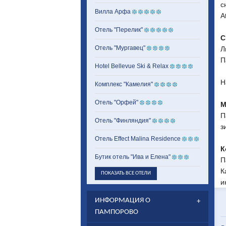
с
Вилла Арфа
A
Отель "Перелик"
С
Отель "Мургавец"
Л
П
Hotel Bellevue Ski & Relax
Н
Комплекс "Камелия"
Отель "Орфей"
М
П
Отель "Финляндия"
з
Отель Effect Malina Residence
К
Бутик отель "Ива и Елена"
П
К
ПОКАЗАТЬ ВСЕ ОТЕЛИ
и
ИНФОРМАЦИЯ О
ПАМПОРОВО