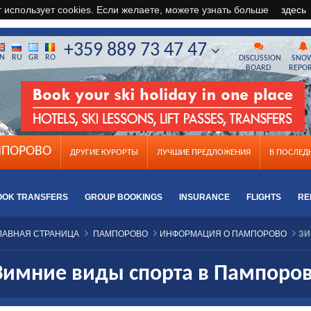
т использует cookies. Если желаете, можете узнать больше
здесь
+359 889 73 47 47
N
RU
GR
RO
DISCUSSION
SNO
BOARD
REPO
ПОРОВО
ДРУГИЕ КУРОРТЫ
ЛУЧШИЕ ПРЕДЛОЖЕНИЯ
B ПОСЛЕ
OOK TRANSFERS
GROUP BOOKINGS
INSURANCE
FLIGHTS
RE
ЛАВНАЯ СТРАНИЦА
ПАМПОРОВО
ИНФОРМАЦИЯ О ПАМПОРОВО
ЗИ
Зимние виды спорта в Пампоро