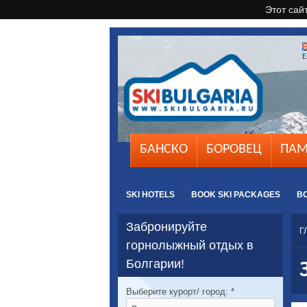
Этот сай
E
БАНСКО
БОРОВЕЦ
ПАМ
SKI HOTELS
BOOK SKI PACKAGES
B
Забронируйте
Г
горнолыжный отдых в
Болгарии!
Выберите курорт/ город:
*