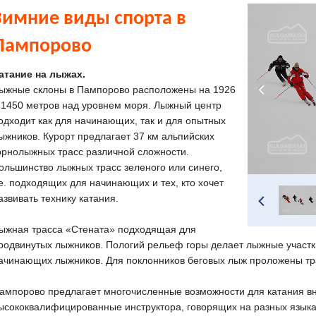
Зимние виды спорта в
Пампорово
атание на лыжах.
ыжные склоны в Пампорово расположены на 1926
 1450 метров над уровнем моря. Лыжный центр
одходит как для начинающих, так и для опытных
ыжников. Курорт предлагает 37 км альпийских
орнолыжных трасс различной сложности.
ольшинство лыжных трасс зеленого или синего,
.е. подходящих для начинающих и тех, кто хочет
азвивать технику катания.
ыжная трасса «Стената» подходящая для
родвинутых лыжников. Пологий рельеф горы делает лыжные участ
ачинающих лыжников. Для поклонников беговых лыж проложены тр
ампорово предлагает многочисленные возможности для катания вн
ысококвалифицированные инструктора, говорящих на разных языка