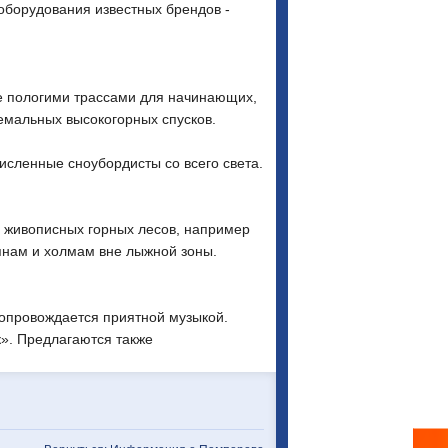
 оборудования известных брендов -
е пологими трассами для начинающих,
емальных высокогорных спусков.
численные сноубордисты со всего света.
 живописных горных лесов, например
янам и холмам вне лыжной зоны.
сопровождается приятной музыкой.
к». Предлагаются также