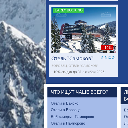
EARLY BOOKING
- 10%
Отель "Самоков"
БОРОВЕЦ, ОТЕЛЬ "САМОКОВ"
- 10% скидка до 31 октября 2026!
ЧТО ИЩУТ ЧАЩЕ ВСЕГО?
Л
Б
Отели в Банско
Отели в Боровце
Бр
Веб камеры - Пампорово
От
Отели в Пампорово
Л