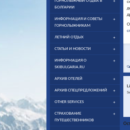
ГОРНОЛЫЖНЫЙ ОТДЫХ В
с
БОЛГАРИИ
д
д
ИНФОРМАЦИЯ И СОВЕТЫ
О
ГОРНОЛЫЖНИКАМ
с
ЛЕТНИЙ ОТДЫХ
СТАТЬИ И НОВОСТИ
ИНФОРМАЦИЯ О
SKIBULGARIA.RU
АРХИВ ОТЕЛЕЙ
L
АРХИВ СПЕЦПРЕДЛОЖЕНИЙ
Se
OTHER SERVICES
CТРАХОВАНИЕ
ПУТЕШЕСТВЕННИКОВ
Ос