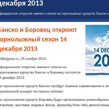
декабря 2013
фициальное открытие зимнего сезона на горнолыжных курортах Банско и
Банско и Боровец откроют
горнолыжный сезон 14
декабря 2013
kiBulgaria.ru, 25 ноября 2013
фициальное открытие зимнего сезона на
орнолыжных курортах Банско и Боровец состоится
4 декабря 2013.
а горнолыжном курорте Банско пройдут лыжные соревнования и зим
узыкальный концерт на горных склонах.
а горнолыжном курорте Боровец будут организованы разнообразны
апример, выставка ледовых фигур, фрирайд (free ride) демонстрац