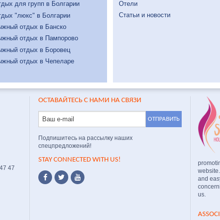
Отели
дых для групп в Болгарии
Статьи и новости
дых "люкс" в Болгарии
ыжный отдых в Банско
ыжный отдых в Пампорово
ыжный отдых в Боровец
ыжный отдых в Чепеларе
ОСТАВАЙТЕСЬ С НАМИ НА СВЯЗИ
Подпишитесь на рассылку наших
спецпредложений!
STAY CONNECTED WITH US!
promoti
 47 47
website
and easy
concerni
us.
ASSOC