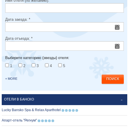
Имя отеля (по желанию):
Дата заезда:
*
Дата отъезда:
*
Выберите категорию (звезды) отеля:
1
2
3
4
5
+ MORE
ОТЕЛИ В БАНСКО
Lucky Bansko Spa & Relax Aparthotel
Апарт-отель "Регнум"