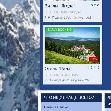
Виллы "Ягода"
БОРОВЕЦ, ВИЛЛЫ "ЯГОДА"
7=6 - Получи 1 бесплатную ночь!
EARLY BOOKING
- 5%
Отель "Рила"
БОРОВЕЦ, ОТЕЛЬ "РИЛА"
- 5 % скидка до 31 августа 2026!
ЧТО ИЩУТ ЧАЩЕ ВСЕГО?
Л
Б
Отели в Банско