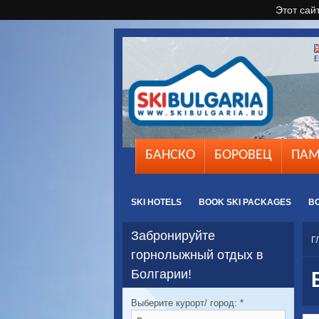
Этот сай
E
БАНСКО
БОРОВЕЦ
ПАМ
SKI HOTELS
BOOK SKI PACKAGES
B
Забронируйте
Г
горнолыжный отдых в
Болгарии!
Выберите курорт/ город:
*