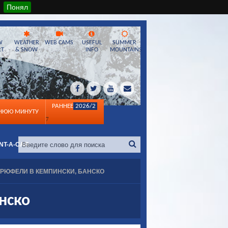
Понял
W
WEATHER
WEB CAMS
USEFUL
SUMMER
RT
& SNOW
INFO
MOUNTAINS
РАННЕЕ
2026/2
ДНЮЮ МИНУТУ
7
NT-A-CAR
ТРЮФЕЛИ В КЕМПИНСКИ, БАНСКО
нско