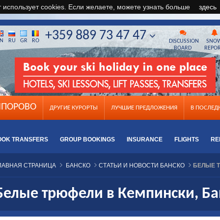
т использует cookies. Если желаете, можете узнать больше
здесь
+359 889 73 47 47
N
RU
GR
RO
DISCUSSION
SNO
BOARD
REPO
ПОРОВО
ДРУГИЕ КУРОРТЫ
ЛУЧШИЕ ПРЕДЛОЖЕНИЯ
B ПОСЛЕ
OOK TRANSFERS
GROUP BOOKINGS
INSURANCE
FLIGHTS
RE
ЛАВНАЯ СТРАНИЦА
БАНСКО
СТАТЬИ И НОВОСТИ БАНСКО
БЕЛЫЕ 
Белые трюфели в Кемпински, Ба