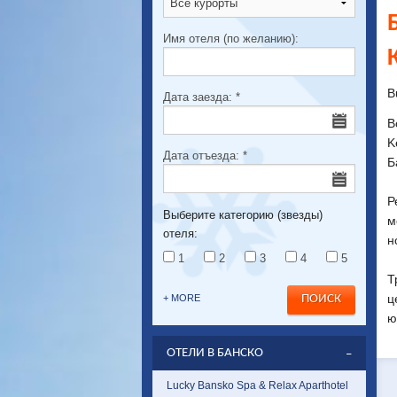
Имя отеля (по желанию):
B
Дата заезда:
*
В
K
Дата отъезда:
*
Б
Р
Выберите категорию (звезды)
м
отеля:
н
1
2
3
4
5
Т
ц
+ MORE
ю
ОТЕЛИ В БАНСКО
Lucky Bansko Spa & Relax Aparthotel