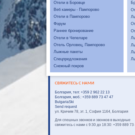
Отели в Боровце
Бр
Веб камеры - Пампорово
От
Отели в Пампорово
Л
Форум
От
Раннее бронирование
От
Отели в Чепеларе
Л
Отель Орловец, Пампорово
Л
Лыжные пакеты
Л
Спецпредложения
Л
Снежный покров
СВЯЖИТЕСЬ С НАМИ
Болгария, тел: +359 2 962 22 13
Болгария, моб.: +359 889 73 47 47
BulgariaSki
Send request
ул. Кричим 78, эт. 1, София 1164, Болгария
Для спешных звонков и звонков в выходные
свяжитесь с нами с 9:30 до 18:30: +359 889 73