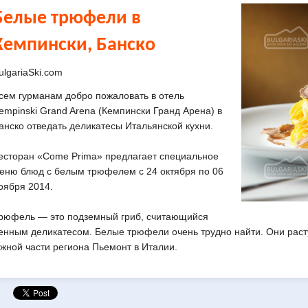
Белые трюфели в
Кемпински, Банско
ulgariaSki.com
сем гурманам добро пожаловать в отель
empinski Grand Arena
(Кемпински Гранд Арена)
в
анско отведать деликатесы Итальянской кухни.
есторан «Come Prima» предлагает специальное
еню блюд с белым трюфелем с 24 октября по 06
оября 2014.
рюфель — это подземный гриб, считающийся
енным деликатесом. Белые трюфели очень трудно найти. Они
раст
жной части региона Пьемонт в Италии.