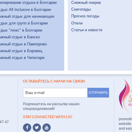
Снежный покров
онирование отдыха в Болгарии
Снегопады
дых All Inclusive в Болгарии
Прогноз погоды
ыжный отдых для начинающих
Отели
дых для групп в Болгарии
Статьи и новости
дых "люкс" в Болгарии
ыжный отдых в Банско
ыжный отдых в Пампорово
ыжный отдых в Боровец
ыжный отдых в Чепеларе
ОСТАВАЙТЕСЬ С НАМИ НА СВЯЗИ
Подпишитесь на рассылку наших
спецпредложений!
STAY CONNECTED WITH US!
promoti
 47 47
website
and easy