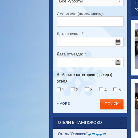
П
г
Имя отеля (по желанию):
Дата заезда:
*
Дата отъезда:
*
Выберите категорию (звезды)
отеля:
1
2
3
4
5
+ MORE
ОТЕЛИ В ПАМПОРОВО
Отель "Орловец"