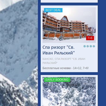
BEST DEAL
7=6
Спа ризорт "Св.
Иван Рильский"
БАНСКО, СПА РИЗОРТ "СВ. ИВАН
РИЛЬСКИЙ"
Бесплатные ночевки - 14=12, 7=6!
EARLY BOOKING