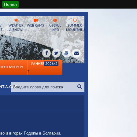
Понял
W
WEATHER
WEB CAMS
USEFUL
SUMMER
RT
& SNOW
INFO
MOUNTAINS
РАННЕЕ
2026/2
ДНЮЮ МИНУТУ
7
NT-A-CAR
во и в горах Родопы в Болгарии.