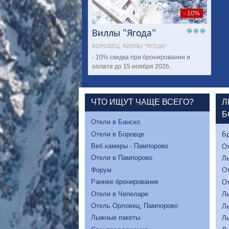
- 10%
Виллы "Ягода"
БОРОВЕЦ, ВИЛЛЫ "ЯГОДА"
- 10% скидка при бронировании и
оплате до 15 ноября 2026.
ЧТО ИЩУТ ЧАЩЕ ВСЕГО?
Л
Б
Отели в Банско
Отели в Боровце
Бр
Веб камеры - Пампорово
От
Отели в Пампорово
Л
Форум
От
Раннее бронирование
От
Отели в Чепеларе
Л
Отель Орловец, Пампорово
Л
Лыжные пакеты
Л