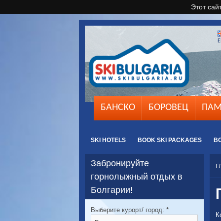
Этот сай
E
БАНСКО
БОРОВЕЦ
ПАМ
SKI HOTELS
BOOK SKI PACKAGES
B
Забронируйте
Г
горнолыжный отдых в
Болгарии!
Выберите курорт/ город:
*
К