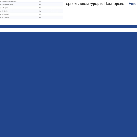
горнолыжном курорте Пампорово....
Еще