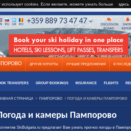
т использует cookies. Если желаете, можете узнать больше
здесь
+359 889 73 47 47
N
RU
GR
RO
DISCUSSION
SNO
BOARD
REPO
ПОРОВО
ДРУГИЕ КУРОРТЫ
ЛУЧШИЕ ПРЕДЛОЖЕНИЯ
B ПОСЛЕ
OOK TRANSFERS
GROUP BOOKINGS
INSURANCE
FLIGHTS
RE
ЛАВНАЯ СТРАНИЦА
ПАМПОРОВО
ПОГОДА И КАМЕРЫ ПАМПОРОВО
Погода и камеры Пампорово
оллектив SkiBulgaria.ru предлагает Вам узнать прогноз погоды в Пампоро