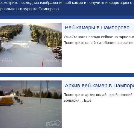
осмотрите последние изображения веб-камер и получите информацию о 
орнолыжного курорта Пампорово.
Веб-камеры в Пампорово
Узнайте какая погода сейчас на горнол
Посмотрите онлайн изображения, заснят
Архив веб-камер в Пампор
Посмотрите архив онлайн изображений,
Болгария....
Еще