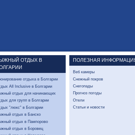
ЫЖНЫЙ ОТДЫХ В
ПОЛЕЗНАЯ ИНФОРМАЦИ
ОЛГАРИИ
Веб камеры
Снежный покров
онирование отдыха в Болгарии
Снегопады
дых All Inclusive в Болгарии
Прогноз погоды
ыжный отдых для начинающих
Отели
дых для групп в Болгарии
Статьи и новости
дых "люкс" в Болгарии
ыжный отдых в Банско
ыжный отдых в Пампорово
ыжный отдых в Боровец