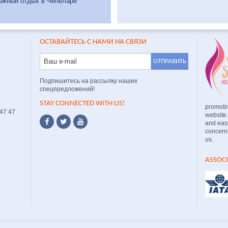
ыжный отдых в Чепеларе
ОСТАВАЙТЕСЬ С НАМИ НА СВЯЗИ
Подпишитесь на рассылку наших
спецпредложений!
STAY CONNECTED WITH US!
promoti
 47 47
website
and easy
concerni
us.
ASSOC