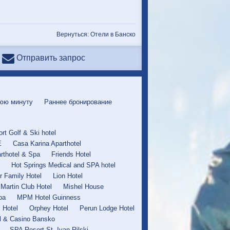
Вернуться: Отели в Банско
Отправить запрос
юю минуту
Раннее бронирование
rt Golf & Ski hotel
E
Casa Karina Aparthotel
rthotel & Spa
Friends Hotel
Hot Springs Medical and SPA hotel
r Family Hotel
Lion Hotel
Martin Club Hotel
Mishel House
pa
MPM Hotel Guinness
x Hotel
Orphey Hotel
Perun Lodge Hotel
l & Casino Bansko
SPA Resort St. Ivan Rilski