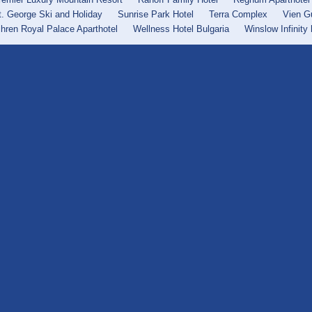
t. George Ski and Holiday
Sunrise Park Hotel
Terra Complex
Vien G
ihren Royal Palace Aparthotel
Wellness Hotel Bulgaria
Winslow Infinity 