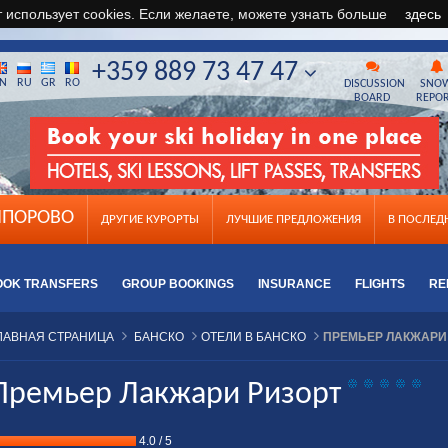
т использует cookies. Если желаете, можете узнать больше
здесь
+359 889 73 47 47
N
RU
GR
RO
DISCUSSION
SNO
BOARD
REPO
ПОРОВО
ДРУГИЕ КУРОРТЫ
ЛУЧШИЕ ПРЕДЛОЖЕНИЯ
B ПОСЛЕ
OOK TRANSFERS
GROUP BOOKINGS
INSURANCE
FLIGHTS
RE
ЛАВНАЯ СТРАНИЦА
БАНСКО
ОТЕЛИ В БАНСКО
ПРЕМЬЕР ЛАКЖАРИ 
Премьер Лакжари Ризорт
4.0
/
5