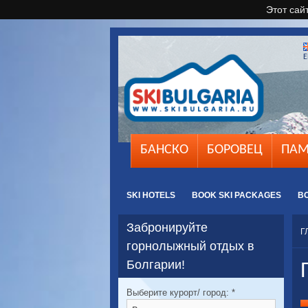
Этот сай
E
БАНСКО
БОРОВЕЦ
ПАМ
SKI HOTELS
BOOK SKI PACKAGES
B
Забронируйте
Г
горнолыжный отдых в
Болгарии!
Выберите курорт/ город:
*