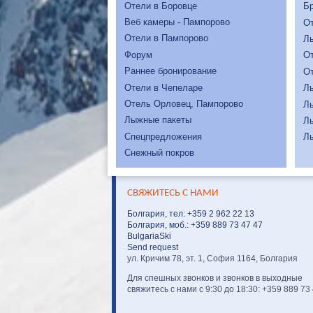
Отели в Боровце
Бр
Веб камеры - Пампорово
От
Отели в Пампорово
Л
Форум
От
Раннее бронирование
От
Отели в Чепеларе
Л
Отель Орловец, Пампорово
Л
Лыжные пакеты
Л
Спецпредложения
Л
Снежный покров
СВЯЖИТЕСЬ С НАМИ
Болгария, тел: +359 2 962 22 13
Болгария, моб.: +359 889 73 47 47
BulgariaSki
Send request
ул. Кричим 78, эт. 1, София 1164, Болгария
Для спешных звонков и звонков в выходные
свяжитесь с нами с 9:30 до 18:30: +359 889 73