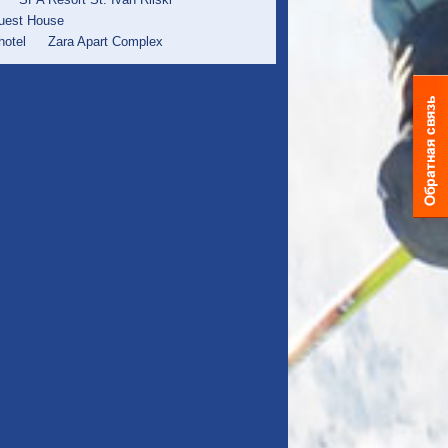
uest House
hotel
Zara Apart Complex