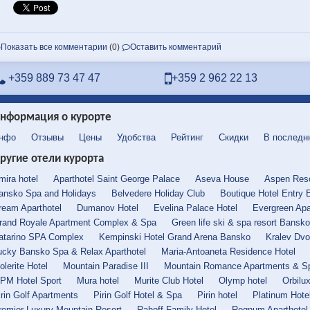
Показать все комментарии
(0)
Оставить комментарий
+359 889 73 47 47
+359 2 962 22 13
нформация о курорте
нфо
Отзывы
Цены
Удобства
Рейтинг
Скидки
В последн
ругие отели курорта
mira hotel
Aparthotel Saint George Palace
Aseva House
Aspen Reso
ansko Spa and Holidays
Belvedere Holiday Club
Boutique Hotel Entry 
ream Aparthotel
Dumanov Hotel
Evelina Palace Hotel
Evergreen Apa
rand Royale Apartment Complex & Spa
Green life ski & spa resort Bansko
atarino SPA Complex
Kempinski Hotel Grand Arena Bansko
Kralev Dvo
ucky Bansko Spa & Relax Aparthotel
Maria-Antoaneta Residence Hotel
olerite Hotel
Mountain Paradise III
Mountain Romance Apartments & S
PM Hotel Sport
Mura hotel
Murite Club Hotel
Olymp hotel
Orbilu
irin Golf Apartments
Pirin Golf Hotel & Spa
Pirin hotel
Platinum Hote
remier Luxury Mountain Resort
Rahoff Family Hotel
Regnum Aparthotel