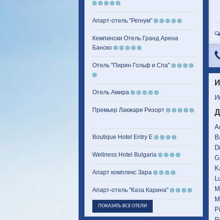
Апарт-отель "Регнум"
Кемпински Отель Гранд Арена
Банско
Отель "Пирин Гольф и Спа"
И
Отель Амира
И
Премьер Лакжари Ризорт
Д
A
Boutique Hotel Entry E
B
D
Wellness Hotel Bulgaria
G
K
Апарт комплекс Зара
L
M
Апарт-отель "Каза Карина"
M
ПОКАЗАТЬ ВСЕ ОТЕЛИ
P
P