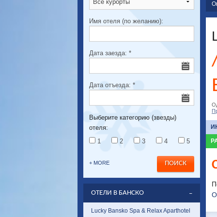
О
Имя отеля (по желанию):
Дата заезда:
*
Дата отъезда:
*
О
П
Выберите категорию (звезды)
И
отеля:
1
2
3
4
5
Р
+ MORE
П
ОТЕЛИ В БАНСКО
О
Lucky Bansko Spa & Relax Aparthotel