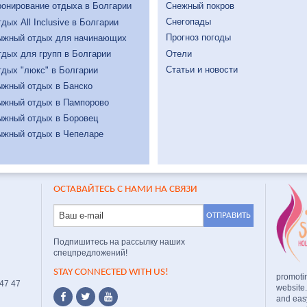
Снежный покров
онирование отдыха в Болгарии
Снегопады
дых All Inclusive в Болгарии
Прогноз погоды
ыжный отдых для начинающих
Отели
дых для групп в Болгарии
Статьи и новости
дых "люкс" в Болгарии
ыжный отдых в Банско
ыжный отдых в Пампорово
ыжный отдых в Боровец
ыжный отдых в Чепеларе
ОСТАВАЙТЕСЬ С НАМИ НА СВЯЗИ
Подпишитесь на рассылку наших
спецпредложений!
STAY CONNECTED WITH US!
promoti
 47 47
website
and easy