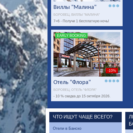
Виллы "Малина"
БОРОВЕЦ, ВИЛЛЫ "МАЛИНА"
7=6 - Получи 1 бесплатную ночь!
EARLY BOOKING
-10%
Отель "Флора"
БОРОВЕЦ, ОТЕЛЬ "ФЛОРА"
- 10 % скидка до 15 октября 2026.
ЧТО ИЩУТ ЧАЩЕ ВСЕГО?
Л
Б
Отели в Банско