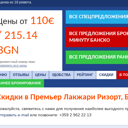
ценка из
18
ревюта.
ВСЕ СПЕЦПРЕДЛОЖЕНИЯ
110€
Цены от
/ 215.14
ВСЕ ПРЕДЛОЖЕНИЯ БР
МИНУТУ БАНСКО
BGN
ВСЕ ПРЕДЛОЖЕНИЯ РАН
дноместный номер люкс
роверить все цены
НФО
ОТЗЫВЫ
ЦЕНЫ
УДОБСТВА
РЕЙТИНГ
СКИДКИ
В П
АННЕЕ БРОНИРОВАНИЕ
Скидки в Премьер Лакжари Ризорт, 
ожалуйста, свяжитесь с нами для получения наиболее выгодного п
тправить e-mail
или позвоните: +359 2 962 22 13