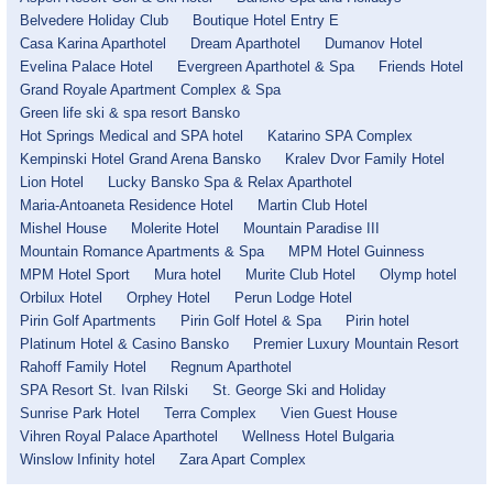
Belvedere Holiday Club
Boutique Hotel Entry E
Casa Karina Aparthotel
Dream Aparthotel
Dumanov Hotel
Evelina Palace Hotel
Evergreen Aparthotel & Spa
Friends Hotel
Grand Royale Apartment Complex & Spa
Green life ski & spa resort Bansko
Hot Springs Medical and SPA hotel
Katarino SPA Complex
Kempinski Hotel Grand Arena Bansko
Kralev Dvor Family Hotel
Lion Hotel
Lucky Bansko Spa & Relax Aparthotel
Maria-Antoaneta Residence Hotel
Martin Club Hotel
Mishel House
Molerite Hotel
Mountain Paradise III
Mountain Romance Apartments & Spa
MPM Hotel Guinness
MPM Hotel Sport
Mura hotel
Murite Club Hotel
Olymp hotel
Orbilux Hotel
Orphey Hotel
Perun Lodge Hotel
Pirin Golf Apartments
Pirin Golf Hotel & Spa
Pirin hotel
Platinum Hotel & Casino Bansko
Premier Luxury Mountain Resort
Rahoff Family Hotel
Regnum Aparthotel
SPA Resort St. Ivan Rilski
St. George Ski and Holiday
Sunrise Park Hotel
Terra Complex
Vien Guest House
Vihren Royal Palace Aparthotel
Wellness Hotel Bulgaria
Winslow Infinity hotel
Zara Apart Complex