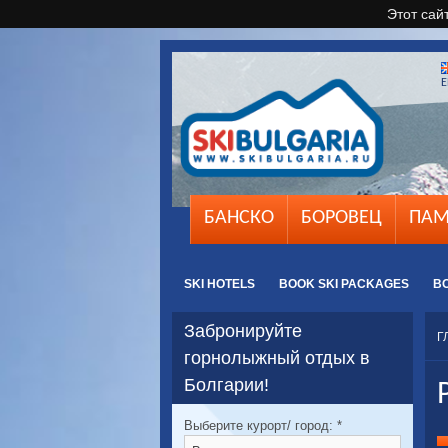
Этот сай
E
БАНСКО
БОРОВЕЦ
ПАМ
SKI HOTELS
BOOK SKI PACKAGES
B
Забронируйте
Г
горнолыжный отдых в
Болгарии!
Выберите курорт/ город:
*