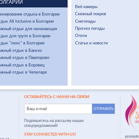
ОЛГАРИИ
Веб камеры
Снежный покров
онирование отдыха в Болгарии
Снегопады
дых All Inclusive в Болгарии
Прогноз погоды
ыжный отдых для начинающих
Отели
дых для групп в Болгарии
Статьи и новости
дых "люкс" в Болгарии
ыжный отдых в Банско
ыжный отдых в Пампорово
ыжный отдых в Боровец
ыжный отдых в Чепеларе
ОСТАВАЙТЕСЬ С НАМИ НА СВЯЗИ
Подпишитесь на рассылку наших
спецпредложений!
STAY CONNECTED WITH US!
promoti