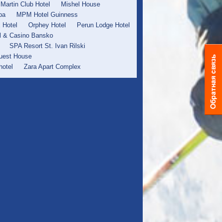
Martin Club Hotel
Mishel House
pa
MPM Hotel Guinness
x Hotel
Orphey Hotel
Perun Lodge Hotel
l & Casino Bansko
SPA Resort St. Ivan Rilski
uest House
hotel
Zara Apart Complex