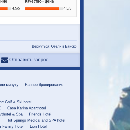
ние
Качество - цена
4.5/5
4.5/5
Вернуться: Отели в Банско
Отправить запрос
юю минуту
Раннее бронирование
rt Golf & Ski hotel
E
Casa Karina Aparthotel
rthotel & Spa
Friends Hotel
Hot Springs Medical and SPA hotel
r Family Hotel
Lion Hotel