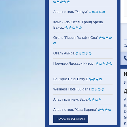
Апарт-отель "Регнум"
Кемпински Отель Гранд Арена
Банско
Отель "Пирин Гольф и Спа"
Отель Амира
Премьер Лакжари Ризорт
И
Boutique Hotel Entry E
И
Wellness Hotel Bulgaria
Д
Апарт комплекс Зара
A
B
Апарт-отель "Каза Карина"
D
G
ПОКАЗАТЬ ВСЕ ОТЕЛИ
K