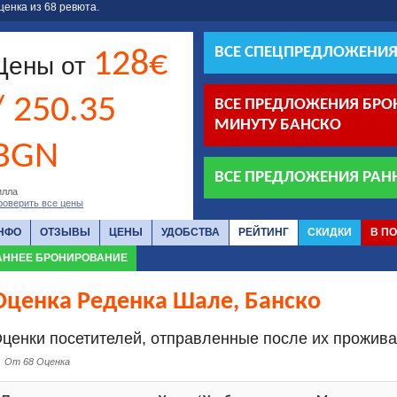
ценка из
68
ревюта.
ВСЕ СПЕЦПРЕДЛОЖЕНИЯ
128€
Цены от
/ 250.35
ВСЕ ПРЕДЛОЖЕНИЯ БР
МИНУТУ БАНСКО
BGN
ВСЕ ПРЕДЛОЖЕНИЯ РАН
илла
роверить все цены
НФО
ОТЗЫВЫ
ЦЕНЫ
УДОБСТВА
РЕЙТИНГ
СКИДКИ
В П
АННЕЕ БРОНИРОВАНИЕ
Оценка Реденка Шале, Банско
ценки посетителей, отправленные после их прожива
От 68 Оценка