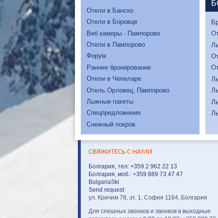
Б
Отели в Банско
Отели в Боровце
Бр
Веб камеры - Пампорово
От
Отели в Пампорово
Л
Форум
От
Раннее бронирование
От
Отели в Чепеларе
Л
Отель Орловец, Пампорово
Л
Лыжные пакеты
Л
Спецпредложения
Л
Снежный покров
СВЯЖИТЕСЬ С НАМИ
Болгария, тел: +359 2 962 22 13
Болгария, моб.: +359 889 73 47 47
BulgariaSki
Send request
ул. Кричим 78, эт. 1, София 1164, Болгария
Для спешных звонков и звонков в выходные