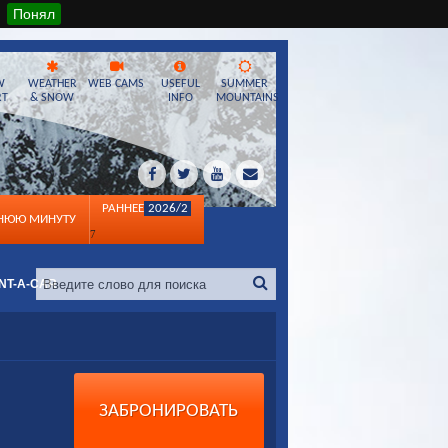
Понял
W
WEATHER
WEB CAMS
USEFUL
SUMMER
RT
& SNOW
INFO
MOUNTAINS
РАННЕЕ
2026/2
ДНЮЮ МИНУТУ
7
NT-A-CAR
ЗАБРОНИРОВАТЬ