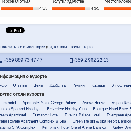
Персонал отеля
Услуги/ Удобства
Местоположе
4.3/5
4.3/5
Показать все комментарии
(0)
Оставить комментарий
+359 889 73 47 47
+359 2 962 22 13
нформация о курорте
нфо
Отзывы
Цены
Удобства
Рейтинг
Скидки
В последн
ругие отели курорта
mira hotel
Aparthotel Saint George Palace
Aseva House
Aspen Reso
ansko Spa and Holidays
Belvedere Holiday Club
Boutique Hotel Entry 
ream Aparthotel
Dumanov Hotel
Evelina Palace Hotel
Evergreen Apa
rand Royale Apartment Complex & Spa
Green life ski & spa resort Bansko
atarino SPA Complex
Kempinski Hotel Grand Arena Bansko
Kralev Dvo