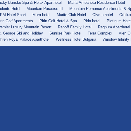
ucky Bansko Spa & Relax Aparthotel
Maria-Antoaneta Residence Hotel
olerite Hotel
Mountain Paradise III
Mountain Romance Apartments & S
PM Hotel Sport
Mura hotel
Murite Club Hotel
Olymp hotel
Orbilu
irin Golf Apartments
Pirin Golf Hotel & Spa
Pirin hotel
Platinum Hote
remier Luxury Mountain Resort
Rahoff Family Hotel
Regnum Aparthotel
t. George Ski and Holiday
Sunrise Park Hotel
Terra Complex
Vien G
ihren Royal Palace Aparthotel
Wellness Hotel Bulgaria
Winslow Infinity 