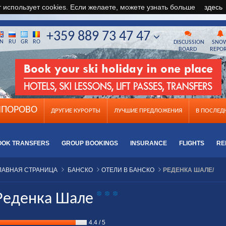
т использует cookies. Если желаете, можете узнать больше
здесь
+359 889 73 47 47
N
RU
GR
RO
DISCUSSION
SNO
BOARD
REPO
ПОРОВО
ДРУГИЕ КУРОРТЫ
ЛУЧШИЕ ПРЕДЛОЖЕНИЯ
B ПОСЛЕ
OOK TRANSFERS
GROUP BOOKINGS
INSURANCE
FLIGHTS
RE
ЛАВНАЯ СТРАНИЦА
БАНСКО
ОТЕЛИ В БАНСКО
РЕДЕНКА ШАЛЕ/
Реденка Шале
4.4
/
5