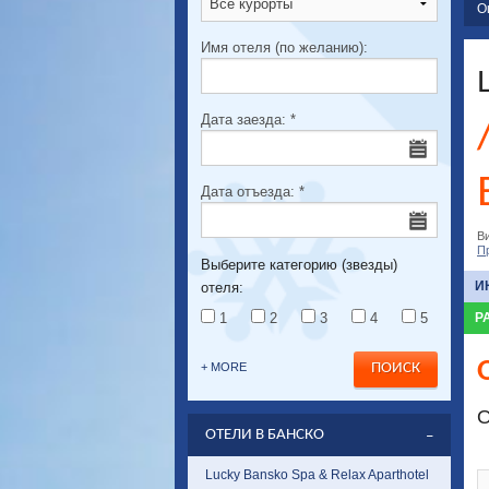
О
Имя отеля (по желанию):
Дата заезда:
*
Дата отъезда:
*
В
П
Выберите категорию (звезды)
И
отеля:
1
2
3
4
5
Р
+ MORE
О
ОТЕЛИ В БАНСКО
Lucky Bansko Spa & Relax Aparthotel