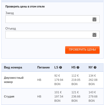
Проверить цены в этом отеле
Заезд
Отъезд
Вид номера
Питание
LS
HS
NY
92 €
112 €
134 €
Двухместный
HB
179.94
219.05
262.08
номер
BGN
BGN
BGN
101 €
121 €
143 €
Студия
HB
197.54
236.66
279.68
BGN
BGN
BGN