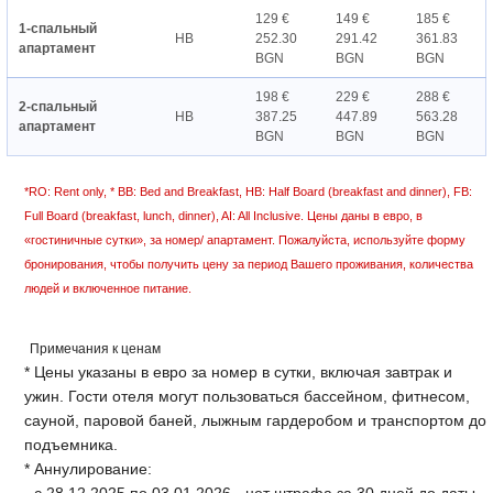
129 €
149 €
185 €
1-спальный
HB
252.30
291.42
361.83
апартамент
BGN
BGN
BGN
198 €
229 €
288 €
2-спальный
HB
387.25
447.89
563.28
апартамент
BGN
BGN
BGN
*RO: Rent only, * BB: Bed and Breakfast, HB: Half Board (breakfast and dinner), FB:
Full Board (breakfast, lunch, dinner), AI: All Inclusive. Цены даны в евро, в
«гостиничные сутки», за номер/ апартамент. Пожалуйста, используйте форму
бронирования, чтобы получить цену за период Вашего проживания, количества
людей и включенное питание.
Примечания к ценам
* Цены указаны в евро за номер в сутки, включая завтрак и
ужин. Гости отеля могут пользоваться бассейном, фитнесом,
сауной, паровой баней, лыжным гардеробом и транспортом до
подъемника.
* Аннулирование: