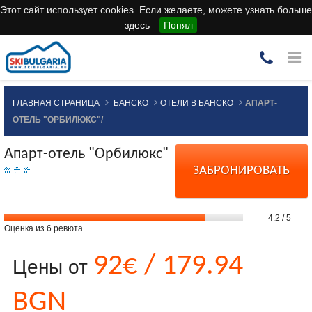
Этот сайт использует cookies. Если желаете, можете узнать больше
здесь
Понял
ГЛАВНАЯ СТРАНИЦА
БАНСКО
ОТЕЛИ В БАНСКО
АПАРТ-
ОТЕЛЬ "ОРБИЛЮКС"/
Апарт-отель "Орбилюкс"
ЗАБРОНИРОВАТЬ
4.2
/
5
Оценка из
6
ревюта.
92€ / 179.94
Цены от
BGN