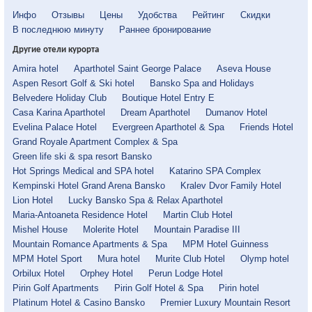
Инфо
Отзывы
Цены
Удобства
Рейтинг
Скидки
В последнюю минуту
Раннее бронирование
Другие отели курорта
Amira hotel
Aparthotel Saint George Palace
Aseva House
Aspen Resort Golf & Ski hotel
Bansko Spa and Holidays
Belvedere Holiday Club
Boutique Hotel Entry E
Casa Karina Aparthotel
Dream Aparthotel
Dumanov Hotel
Evelina Palace Hotel
Evergreen Aparthotel & Spa
Friends Hotel
Grand Royale Apartment Complex & Spa
Green life ski & spa resort Bansko
Hot Springs Medical and SPA hotel
Katarino SPA Complex
Kempinski Hotel Grand Arena Bansko
Kralev Dvor Family Hotel
Lion Hotel
Lucky Bansko Spa & Relax Aparthotel
Maria-Antoaneta Residence Hotel
Martin Club Hotel
Mishel House
Molerite Hotel
Mountain Paradise III
Mountain Romance Apartments & Spa
MPM Hotel Guinness
MPM Hotel Sport
Mura hotel
Murite Club Hotel
Olymp hotel
Orbilux Hotel
Orphey Hotel
Perun Lodge Hotel
Pirin Golf Apartments
Pirin Golf Hotel & Spa
Pirin hotel
Platinum Hotel & Casino Bansko
Premier Luxury Mountain Resort