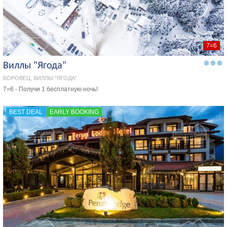
7=6
Виллы "Ягода"
БОРОВЕЦ, ВИЛЛЫ "ЯГОДА"
7=6 - Получи 1 бесплатную ночь!
BEST DEAL
EARLY BOOKING