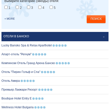
Выберите категорию (звезды) отеля:
1
2
3
4
5
+ MORE
ОТЕЛИ В БАНСКО
Lucky Bansko Spa & Relax Aparthotel
Апарт-отель "Регнум"
Кемпински Отель Гранд Арена Банско
Отель "Пирин Гольф и Спа"
Отель Амира
Премьер Лакжари Ризорт
Boutique Hotel Entry E
Wellness Hotel Bulgaria