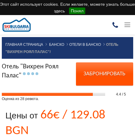
Этот сайт использует cookies. Если желаете, можете узнать больше
здесь
Понял
ГЛАВНАЯ СТРАНИЦА
БАНСКО
ОТЕЛИ В БАНСКО
ОТЕЛЬ
"ВИХРЕН РОЯЛ ПАЛАС"/
Отель "Вихрен Роял
ЗАБРОНИРОВАТЬ
Палас"
4.4
/
5
Оценка из
28
ревюта.
66€ / 129.08
Цены от
BGN