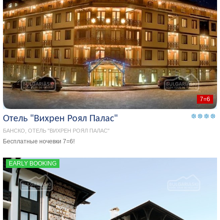
7=6
Отель "Вихрен Роял Палас"
БАНСКО, ОТЕЛЬ "ВИХРЕН РОЯЛ ПАЛАС"
Бесплатные ночевки 7=6!
EARLY BOOKING