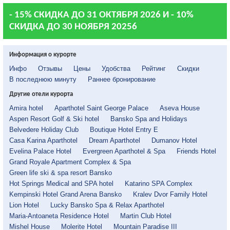
- 15% СКИДКА ДО 31 ОКТЯБРЯ 2026 И - 10%
СКИДКА ДО 30 НОЯБРЯ 20256
Информация о курорте
Инфо
Отзывы
Цены
Удобства
Рейтинг
Скидки
В последнюю минуту
Раннее бронирование
Другие отели курорта
Amira hotel
Aparthotel Saint George Palace
Aseva House
Aspen Resort Golf & Ski hotel
Bansko Spa and Holidays
Belvedere Holiday Club
Boutique Hotel Entry E
Casa Karina Aparthotel
Dream Aparthotel
Dumanov Hotel
Evelina Palace Hotel
Evergreen Aparthotel & Spa
Friends Hotel
Grand Royale Apartment Complex & Spa
Green life ski & spa resort Bansko
Hot Springs Medical and SPA hotel
Katarino SPA Complex
Kempinski Hotel Grand Arena Bansko
Kralev Dvor Family Hotel
Lion Hotel
Lucky Bansko Spa & Relax Aparthotel
Maria-Antoaneta Residence Hotel
Martin Club Hotel
Mishel House
Molerite Hotel
Mountain Paradise III