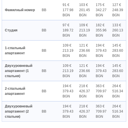
91 €
103 €
175 €
127 €
Фамилный номер
BB
177.98
201.45
342.27
248.39
BGN
BGN
BGN
BGN
97 €
109 €
182 €
133 €
Студия
BB
189.72
213.19
355.96
260.13
BGN
BGN
BGN
BGN
109 €
121 €
194 €
145 €
1-спальный
BB
213.19
236.66
379.43
283.60
апартамент
BGN
BGN
BGN
BGN
Двухуровневый
109 €
121 €
194 €
145 €
апартамент (1
BB
213.19
236.66
379.43
283.60
спальня)
BGN
BGN
BGN
BGN
194 €
218 €
363 €
264 €
2-спальный
BB
379.43
426.37
709.97
516.34
апартамент
BGN
BGN
BGN
BGN
Двухуровневый
194 €
218 €
363 €
264 €
апартамент (2
BB
379.43
426.37
709.97
516.34
спальни)
BGN
BGN
BGN
BGN