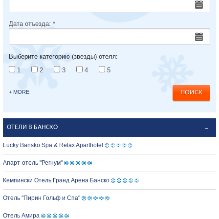
Дата отъезда:
*
Выберите категорию (звезды) отеля:
1
2
3
4
5
+ MORE
ОТЕЛИ В БАНСКО
Lucky Bansko Spa & Relax Aparthotel
Апарт-отель "Регнум"
Кемпински Отель Гранд Арена Банско
Отель "Пирин Гольф и Спа"
Отель Амира