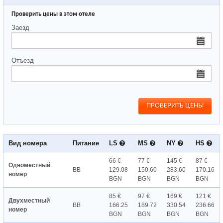
Проверить цены в этом отеле
Заезд
Отъезд
Вид номера
Питание
LS
MS
NY
HS
66 €
77 €
145 €
87 €
Одноместный
BB
129.08
150.60
283.60
170.16
номер
BGN
BGN
BGN
BGN
85 €
97 €
169 €
121 €
Двухместный
BB
166.25
189.72
330.54
236.66
номер
BGN
BGN
BGN
BGN