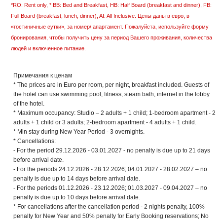
*RO: Rent only, * BB: Bed and Breakfast, HB: Half Board (breakfast and dinner), FB:
Full Board (breakfast, lunch, dinner), AI: All Inclusive. Цены даны в евро, в
«гостиничные сутки», за номер/ апартамент. Пожалуйста, используйте форму
бронирования, чтобы получить цену за период Вашего проживания, количества
людей и включенное питание.
Примечания к ценам
* The prices are in Euro per room, per night, breakfast included. Guests of
the hotel can use swimming pool, fitness, steam bath, internet in the lobby
of the hotel.
* Maximum occupancy: Studio – 2 adults + 1 child; 1-bedroom apartment - 2
adults + 1 child or 3 adults; 2-bedroom apartment - 4 adults + 1 child.
* Min stay during New Year Period - 3 overnights.
* Cancellations:
- For the period 29.12.2026 - 03.01.2027 - no penalty is due up to 21 days
before arrival date.
- For the periods 24.12.2026 - 28.12.2026; 04.01.2027 - 28.02.2027 – no
penalty is due up to 14 days before arrival date.
- For the periods 01.12.2026 - 23.12.2026; 01.03.2027 - 09.04.2027 – no
penalty is due up to 10 days before arrival date.
* For cancellations after the cancellation period - 2 nights penalty, 100%
penalty for New Year and 50% penalty for Early Booking reservations; No