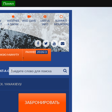
Понял
W
WEATHER
WEB CAMS
USEFUL
SUMMER
RT
& SNOW
INFO
MOUNTAINS
РАННЕЕ
2026/2
ДНЮЮ МИНУТУ
7
NT-A-CAR
X. YANAKIEV)/
ЗАБРОНИРОВАТЬ