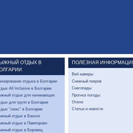
ЫЖНЫЙ ОТДЫХ В
ПОЛЕЗНАЯ ИНФОРМАЦИ
ОЛГАРИИ
Веб камеры
Снежный покров
онирование отдыха в Болгарии
Снегопады
дых All Inclusive в Болгарии
Прогноз погоды
ыжный отдых для начинающих
Отели
дых для групп в Болгарии
Статьи и новости
дых "люкс" в Болгарии
ыжный отдых в Банско
ыжный отдых в Пампорово
ыжный отдых в Боровец