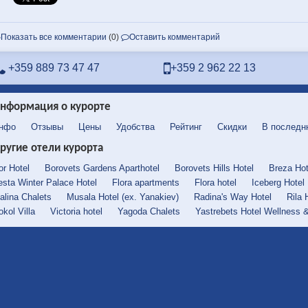
Показать все комментарии
(0)
Оставить комментарий
+359 889 73 47 47
+359 2 962 22 13
нформация о курорте
нфо
Отзывы
Цены
Удобства
Рейтинг
Скидки
В последн
ругие отели курорта
or Hotel
Borovets Gardens Aparthotel
Borovets Hills Hotel
Breza Hot
esta Winter Palace Hotel
Flora apartments
Flora hotel
Iceberg Hotel
alina Chalets
Musala Hotel (ex. Yanakiev)
Radina's Way Hotel
Rila 
okol Villa
Victoria hotel
Yagoda Chalets
Yastrebets Hotel Wellness