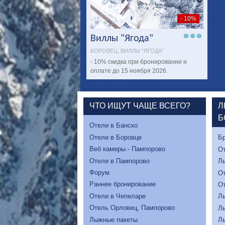
- 10%
Виллы "Ягода"
БОРОВЕЦ, ВИЛЛЫ "ЯГОДА"
- 10% скидка при бронировании и
оплате до 15 ноября 2026.
ЧТО ИЩУТ ЧАЩЕ ВСЕГО?
Л
Б
Отели в Банско
Отели в Боровце
Бр
Веб камеры - Пампорово
От
Отели в Пампорово
Л
Форум
От
Раннее бронирование
От
Отели в Чепеларе
Л
Отель Орловец, Пампорово
Л
Лыжные пакеты
Л