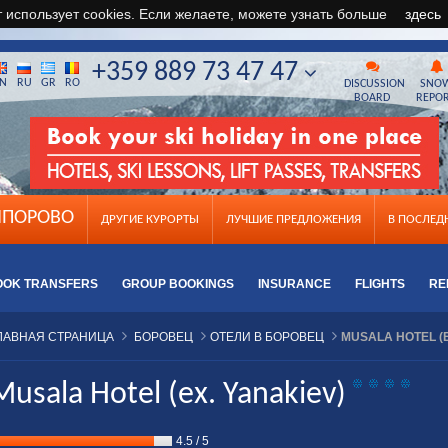
т использует cookies. Если желаете, можете узнать больше
здесь
+359 889 73 47 47
N
RU
GR
RO
DISCUSSION
SNO
BOARD
REPO
ПОРОВО
ДРУГИЕ КУРОРТЫ
ЛУЧШИЕ ПРЕДЛОЖЕНИЯ
B ПОСЛЕ
OOK TRANSFERS
GROUP BOOKINGS
INSURANCE
FLIGHTS
RE
ЛАВНАЯ СТРАНИЦА
БОРОВЕЦ
ОТЕЛИ В БОРОВЕЦ
MUSALA HOTEL (E
Musala Hotel (ex. Yanakiev)
4.5
/
5