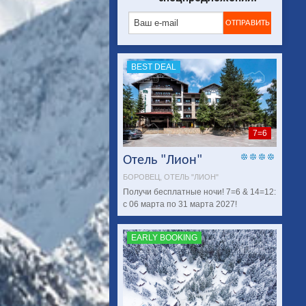
BEST DEAL
7=6
Отель "Лион"
БОРОВЕЦ, ОТЕЛЬ "ЛИОН"
Получи бесплатныe ночи! 7=6 & 14=12:
с 06 марта по 31 марта 2027!
EARLY BOOKING