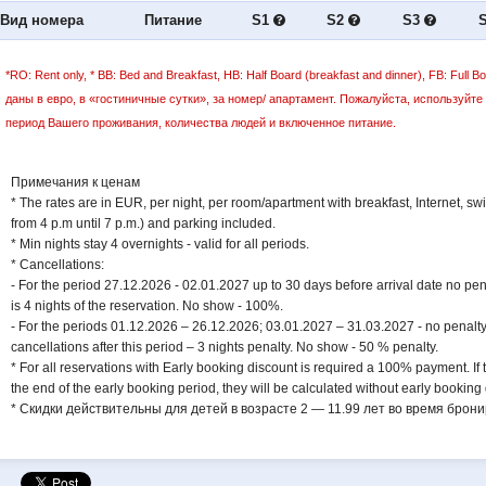
Вид номера
Питание
S1
S2
S3
*RO: Rent only, * BB: Bed and Breakfast, HB: Half Board (breakfast and dinner), FB: Full Boar
даны в евро, в «гостиничные сутки», за номер/ апартамент. Пожалуйста, используйт
период Вашего проживания, количества людей и включенное питание.
Примечания к ценам
* The rates are in EUR, per night, per room/apartment with breakfast, Internet, s
from 4 p.m until 7 p.m.) and parking included.
* Min nights stay 4 overnights - valid for all periods.
* Cancellations:
- For the period 27.12.2026 - 02.01.2027 up to 30 days before arrival date no penal
is 4 nights of the reservation. No show - 100%.
- For the periods 01.12.2026 – 26.12.2026; 03.01.2027 – 31.03.2027 - no penalty 
cancellations after this period – 3 nights penalty. No show - 50 % penalty.
* For all reservations with Early booking discount is required a 100% payment. If 
the end of the early booking period, they will be calculated without early booking
* Скидки действительны для детей в возрасте 2 — 11.99 лет во время брони