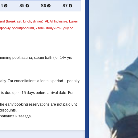
S4
S5
S6
S7
d (breakfast, lunch, dinner), AI: All Inclusive. Цены
е форму бронирования, чтобы получить цену за
wimming pool, sauna, steam bath (for 14+ yrs
ty. For cancellations after this period – penalty
is due up to 15 days before arrival date. For
the early booking reservations are not paid until
 discounts.
рования и заезда.