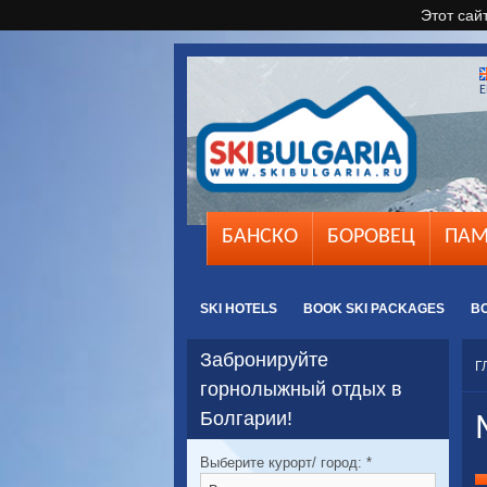
Этот сай
E
БАНСКО
БОРОВЕЦ
ПАМ
SKI HOTELS
BOOK SKI PACKAGES
B
Забронируйте
Г
горнолыжный отдых в
Болгарии!
Выберите курорт/ город:
*