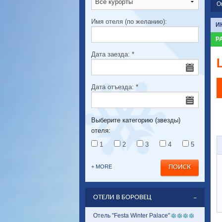
О
Имя отеля (по желанию):
И
Р
Дата заезда:
*
Дата отъезда:
*
Выберите категорию (звезды)
отеля:
1
2
3
4
5
+ MORE
ОТЕЛИ В БОРОВЕЦ
Отель "Festa Winter Palace"