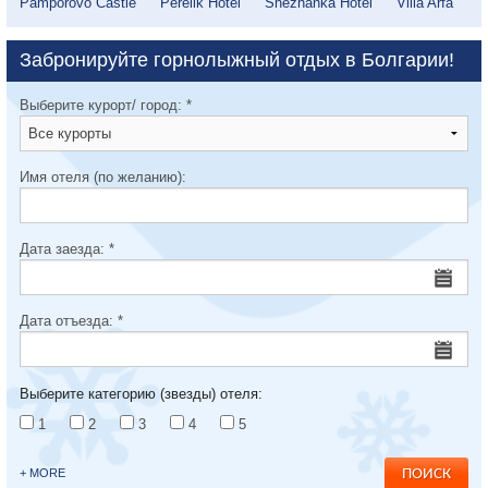
Pamporovo Castle
Perelik Hotel
Snezhanka Hotel
Villa Arfa
Забронируйте горнолыжный отдых в Болгарии!
Выберите курорт/ город:
*
Имя отеля (по желанию):
Дата заезда:
*
Дата отъезда:
*
Выберите категорию (звезды) отеля:
1
2
3
4
5
+ MORE